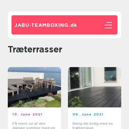
JABU-TEAMBOXING.
dk
Træterrasser
10. June 2021
09. June 2021
Få mere ud af den
Berig din bolig med en
danske sommer med en
træterrasse