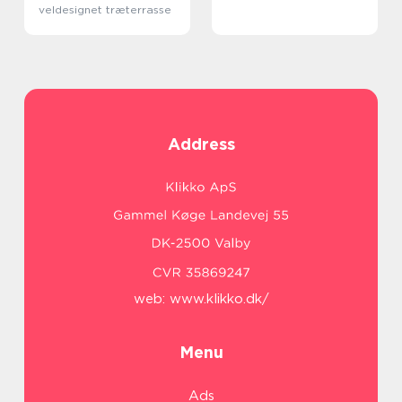
veldesignet træterrasse
Address
web:
www.klikko.dk/
Menu
Ads