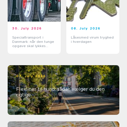
30. July 2026
08. July 2026
Specialtransport i
Låsesmed virum tryghed
Danmark: når den tunge
i hverdagen
opgave skal lykkes
første gang
07. July 2026
Flexliner til hund: sådan vælger du den
rigtige