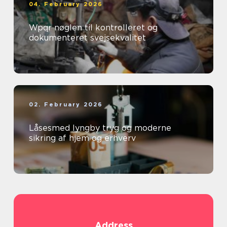
04. February 2026
Wpqr nøglen til kontrolleret og
dokumenteret svejsekvalitet
02. February 2026
Låsesmed lyngby tryg og moderne
sikring af hjem og erhverv
Address