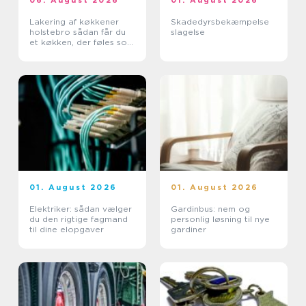
Lakering af køkkener
Skadedyrsbekæmpelse
holstebro sådan får du
slagelse
et køkken, der føles som
nyt
01. August 2026
01. August 2026
Elektriker: sådan vælger
Gardinbus: nem og
du den rigtige fagmand
personlig løsning til nye
til dine elopgaver
gardiner