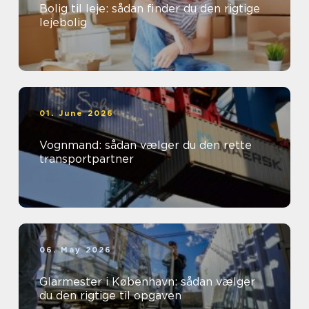
Bolig til leje: sådan finder du den rigtige
lejebolig
01. June 2026
Vognmand: sådan vælger du den rette
transportpartner
06. May 2026
Glarmester i København: sådan vælger
du den rigtige til opgaven