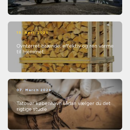
10. April 2026
Ovntørret brænde: effektiv og ren varme
til hjemmet
07. March 2026
Tatovør københavn sådan vælger du det
rigtige studie