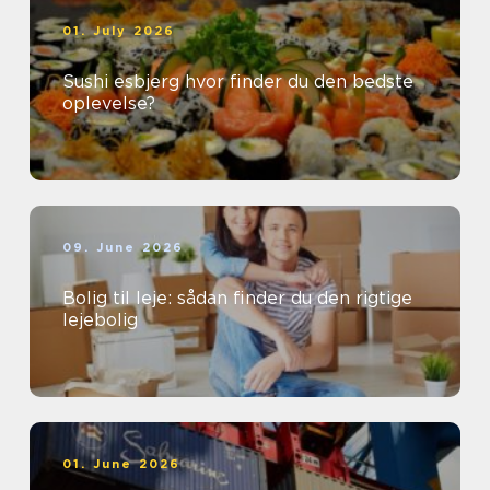
01. July 2026
Sushi esbjerg hvor finder du den bedste
oplevelse?
09. June 2026
Bolig til leje: sådan finder du den rigtige
lejebolig
01. June 2026