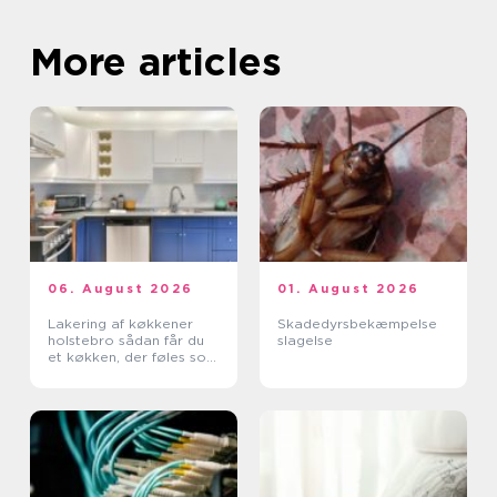
More articles
06. August 2026
01. August 2026
Lakering af køkkener
Skadedyrsbekæmpelse
holstebro sådan får du
slagelse
et køkken, der føles som
nyt