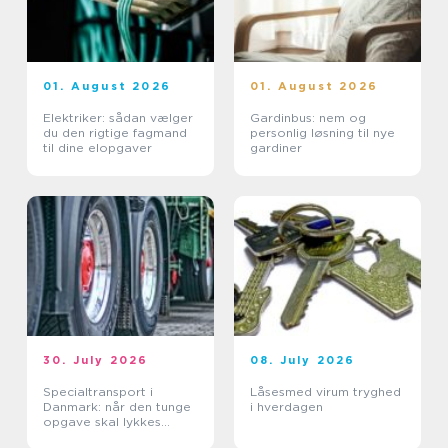
01. August 2026
01. August 2026
Elektriker: sådan vælger
Gardinbus: nem og
du den rigtige fagmand
personlig løsning til nye
til dine elopgaver
gardiner
30. July 2026
08. July 2026
Specialtransport i
Låsesmed virum tryghed
Danmark: når den tunge
i hverdagen
opgave skal lykkes
første gang