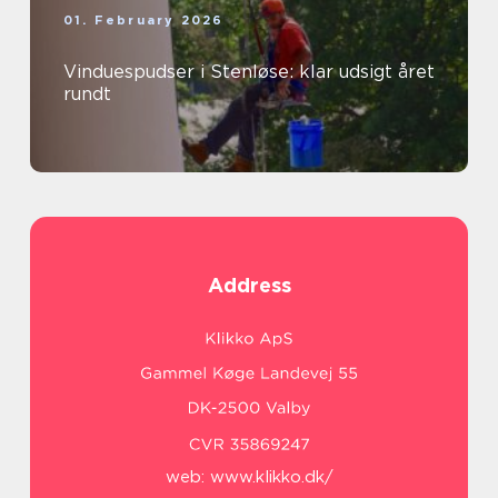
01. February 2026
Vinduespudser i Stenløse: klar udsigt året
rundt
Address
web:
www.klikko.dk/