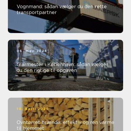
Vognmand: sådan vælger du den rette
transportpartner
06. May 2026
Glarmester i København: sådan vælger
du den rigtige til opgaven
10. April 2026
Ovntørret brænde: effektiv og ren varme
til hjemmet