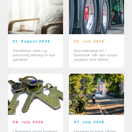
01. August 2026
30. July 2026
Gardinbus: nem og
Specialtransport i
personlig løsning til nye
Danmark: når den tunge
gardiner
opgave skal lykkes
første gang
08. July 2026
07. July 2026
Låsesmed virum tryghed
Flexliner til hund: sådan