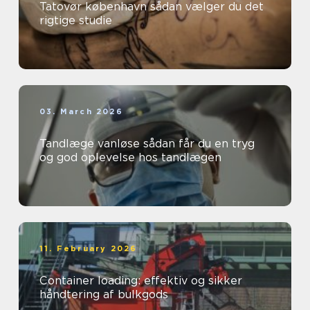
Tatovør københavn sådan vælger du det
rigtige studie
03. March 2026
Tandlæge vanløse sådan får du en tryg
og god oplevelse hos tandlægen
11. February 2026
Container loading: effektiv og sikker
håndtering af bulkgods