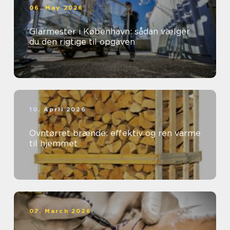
06. May 2026
Glarmester i København: sådan vælger
du den rigtige til opgaven
10. April 2026
Ovntørret brænde: effektiv og ren varme
til hjemmet
07. March 2026