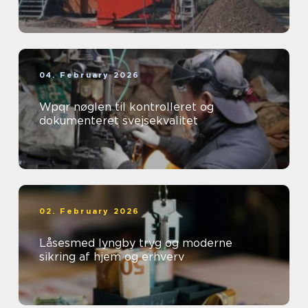
04. February 2026
Wpqr nøglen til kontrolleret og
dokumenteret svejsekvalitet
02. February 2026
Låsesmed lyngby tryg og moderne
sikring af hjem og erhverv