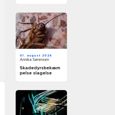
får du et køkken,
der føles som nyt
01. august 2026
Annika Sørensen
Skadedyrsbekæm
pelse slagelse