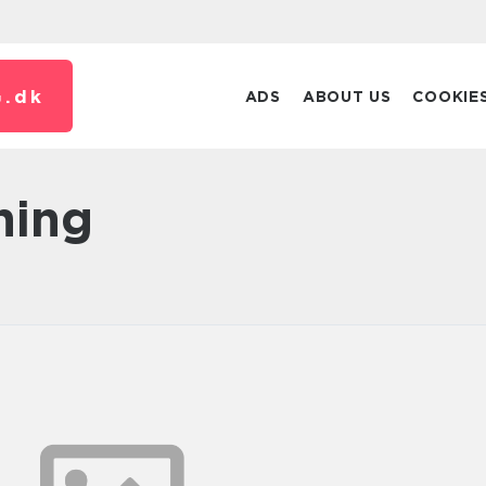
.
dk
ADS
ABOUT US
COOKIE
tning