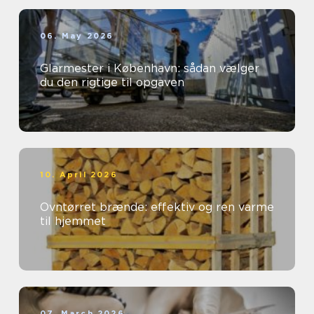
06. May 2026
Glarmester i København: sådan vælger
du den rigtige til opgaven
10. April 2026
Ovntørret brænde: effektiv og ren varme
til hjemmet
07. March 2026