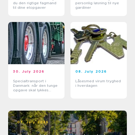
du den rigtige fagmand
personlig løsning til nye
til dine elopgaver
gardiner
30. July 2026
08. July 2026
Specialtransport i
Låsesmed virum tryghed
Danmark: når den tunge
i hverdagen
opgave skal lykkes
første gang
07. July 2026