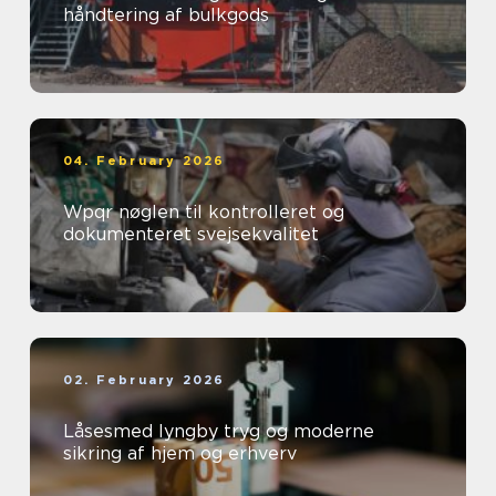
håndtering af bulkgods
04. February 2026
Wpqr nøglen til kontrolleret og
dokumenteret svejsekvalitet
02. February 2026
Låsesmed lyngby tryg og moderne
sikring af hjem og erhverv