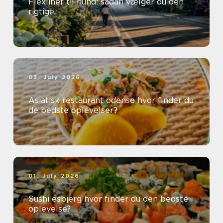
Flexliner til hund: sådan vælger du den
rigtige
03. July 2026
Asiatisk restaurant odense hvor finder du
de bedste oplevelser?
01. July 2026
Sushi esbjerg hvor finder du den bedste
oplevelse?