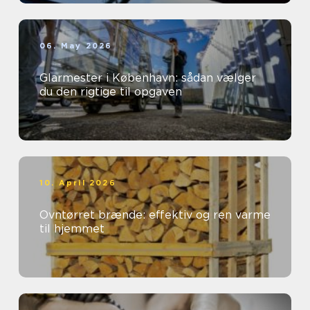
06. May 2026
Glarmester i København: sådan vælger
du den rigtige til opgaven
10. April 2026
Ovntørret brænde: effektiv og ren varme
til hjemmet