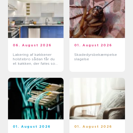
06. August 2026
01. August 2026
Lakering af køkkener
Skadedyrsbekæmpelse
holstebro sådan får du
slagelse
et køkken, der føles som
nyt
01. August 2026
01. August 2026