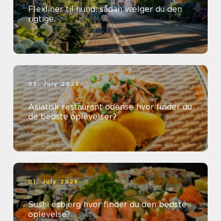
Flexliner til hund: sådan vælger du den
rigtige
03. July 2026
Asiatisk restaurant odense hvor finder du
de bedste oplevelser?
01. July 2026
Sushi esbjerg hvor finder du den bedste
oplevelse?