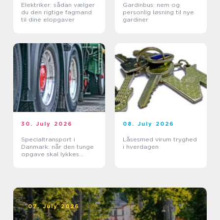
Elektriker: sådan vælger
Gardinbus: nem og
du den rigtige fagmand
personlig løsning til nye
til dine elopgaver
gardiner
30. July 2026
08. July 2026
Specialtransport i
Låsesmed virum tryghed
Danmark: når den tunge
i hverdagen
opgave skal lykkes
første gang
07. July 2026