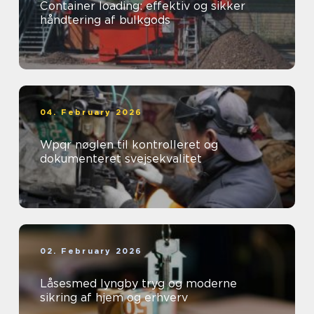
Container loading: effektiv og sikker
håndtering af bulkgods
04. February 2026
Wpqr nøglen til kontrolleret og
dokumenteret svejsekvalitet
02. February 2026
Låsesmed lyngby tryg og moderne
sikring af hjem og erhverv