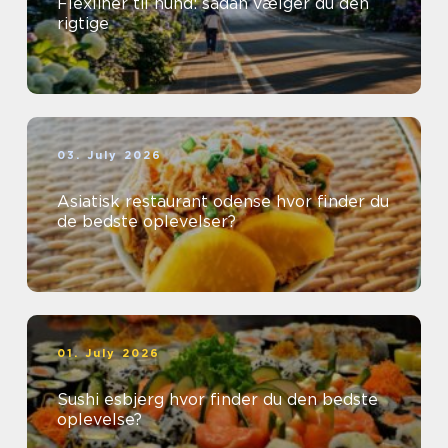
Flexliner til hund: sådan vælger du den
rigtige
03. July 2026
Asiatisk restaurant odense hvor finder du
de bedste oplevelser?
01. July 2026
Sushi esbjerg hvor finder du den bedste
oplevelse?