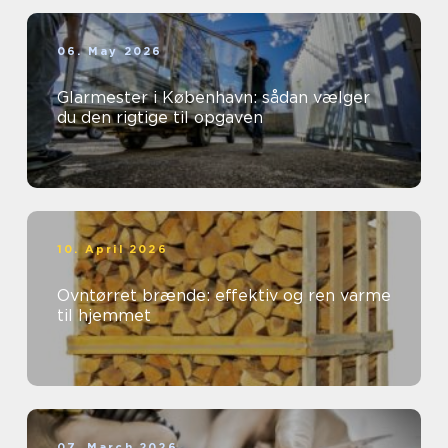
06. May 2026
Glarmester i København: sådan vælger
du den rigtige til opgaven
10. April 2026
Ovntørret brænde: effektiv og ren varme
til hjemmet
07. March 2026