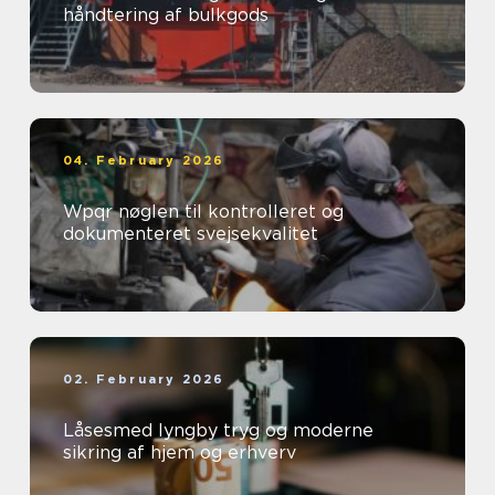
håndtering af bulkgods
04. February 2026
Wpqr nøglen til kontrolleret og
dokumenteret svejsekvalitet
02. February 2026
Låsesmed lyngby tryg og moderne
sikring af hjem og erhverv