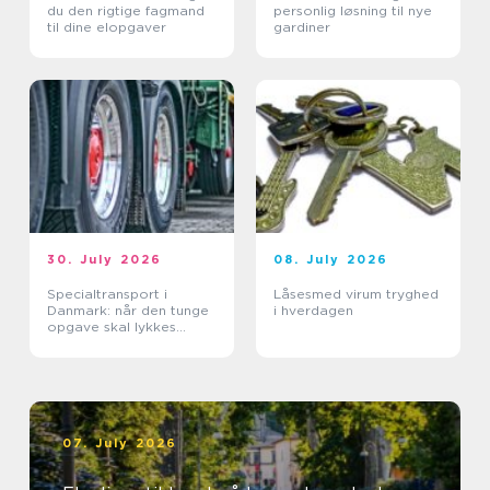
du den rigtige fagmand
personlig løsning til nye
til dine elopgaver
gardiner
30. July 2026
08. July 2026
Specialtransport i
Låsesmed virum tryghed
Danmark: når den tunge
i hverdagen
opgave skal lykkes
første gang
07. July 2026