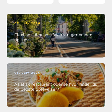
første gang
07. July 2026
Flexliner til hund: sådan vælger du den
rigtige
03. July 2026
Asiatisk restaurant odense hvor finder du
de bedste oplevelser?