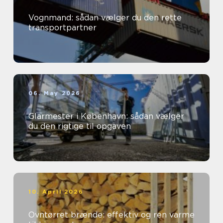
Vognmand: sådan vælger du den rette
transportpartner
06. May 2026
Glarmester i København: sådan vælger
du den rigtige til opgaven
10. April 2026
Ovntørret brænde: effektiv og ren varme