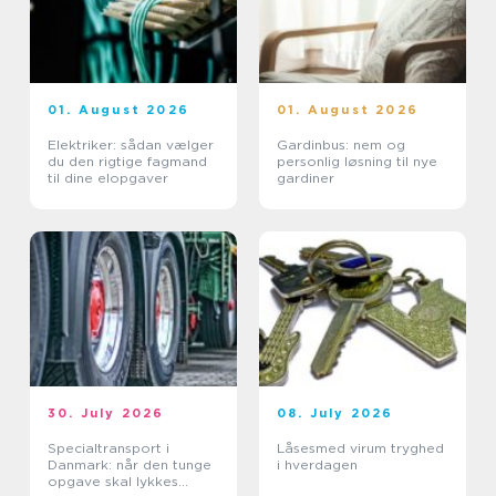
01. August 2026
01. August 2026
Elektriker: sådan vælger
Gardinbus: nem og
du den rigtige fagmand
personlig løsning til nye
til dine elopgaver
gardiner
30. July 2026
08. July 2026
Specialtransport i
Låsesmed virum tryghed
Danmark: når den tunge
i hverdagen
opgave skal lykkes