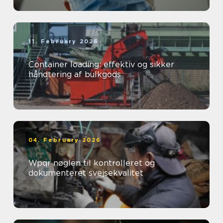
11. February 2026
Container loading: effektiv og sikker
håndtering af bulkgods
04. February 2026
Wpqr nøglen til kontrolleret og
dokumenteret svejsekvalitet