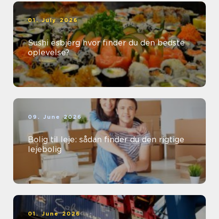
01. July 2026
Sushi esbjerg hvor finder du den bedste
oplevelse?
09. June 2026
Bolig til leje: sådan finder du den rigtige
lejebolig
01. June 2026