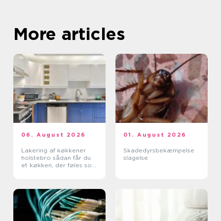
More articles
06. August 2026
01. August 2026
Lakering af køkkener
Skadedyrsbekæmpelse
holstebro sådan får du
slagelse
et køkken, der føles som
nyt