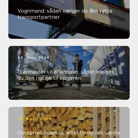
Vognmand: sådan vælger du den rette
transportpartner
06. May 2026
Glarmester i København: sådan vælger
du den rigtige til opgaven
10. April 2026
Ovntørret brænde: effektiv og ren varme