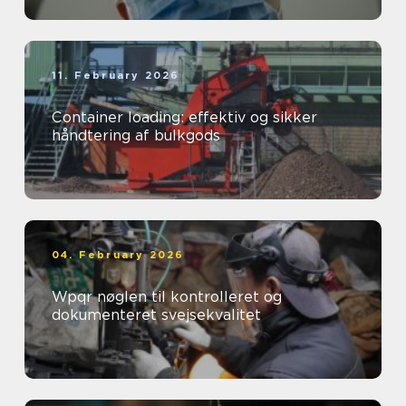
11. February 2026
Container loading: effektiv og sikker
håndtering af bulkgods
04. February 2026
Wpqr nøglen til kontrolleret og
dokumenteret svejsekvalitet