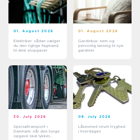
01. August 2026
01. August 2026
Elektriker: sådan vælger
Gardinbus: nem og
du den rigtige fagmand
personlig løsning til nye
til dine elopgaver
gardiner
30. July 2026
08. July 2026
Specialtransport i
Låsesmed virum tryghed
Danmark: når den tunge
i hverdagen
opgave skal lykkes