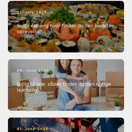
01. July 2026
Sushi esbjerg hvor finder du den bedste
oplevelse?
09. June 2026
Bolig til leje: sådan finder du den rigtige
lejebolig
01. June 2026