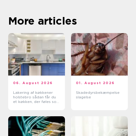
More articles
06. August 2026
01. August 2026
Lakering af køkkener
Skadedyrsbekæmpelse
holstebro sådan får du
slagelse
et køkken, der føles som
nyt