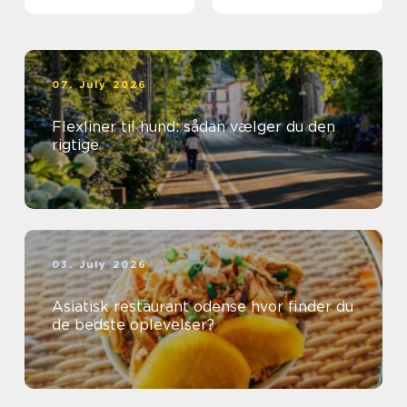
første gang
07. July 2026
Flexliner til hund: sådan vælger du den
rigtige
03. July 2026
Asiatisk restaurant odense hvor finder du
de bedste oplevelser?