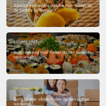
Asiatisk restaurant odense hvor finder du
de bedste oplevelser?
01. July 2026
Sushi esbjerg hvor finder du den bedste
oplevelse?
09. June 2026
Bolig til leje: sådan finder du den rigtige
lejebolig