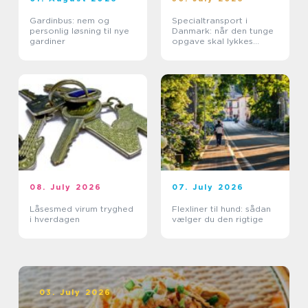
Gardinbus: nem og
Specialtransport i
personlig løsning til nye
Danmark: når den tunge
gardiner
opgave skal lykkes
første gang
08. July 2026
07. July 2026
Låsesmed virum tryghed
Flexliner til hund: sådan
i hverdagen
vælger du den rigtige
03. July 2026