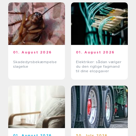
01. August 2026
01. August 2026
Skadedyrsbekæmpelse
Elektriker: sådan vælger
slagelse
du den rigtige fagmand
til dine elopgaver
01. August 2026
30. July 2026