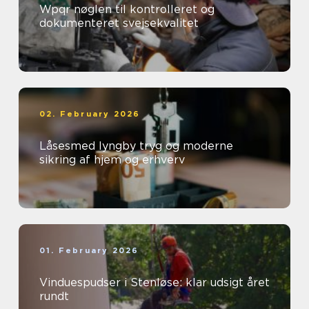
Wpqr nøglen til kontrolleret og
dokumenteret svejsekvalitet
02. February 2026
Låsesmed lyngby tryg og moderne
sikring af hjem og erhverv
01. February 2026
Vinduespudser i Stenløse: klar udsigt året
rundt