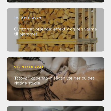
10. April 2026
Ovntørret brænde: effektiv og ren varme
til hjemmet
07. March 2026
Tatovør københavn sådan vælger du det
rigtige studie