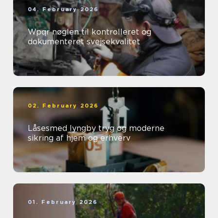
04. February 2026
Wpqr nøglen til kontrolleret og
dokumenteret svejsekvalitet
02. February 2026
Låsesmed lyngby tryg og moderne
sikring af hjem og erhverv
01. February 2026