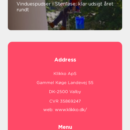
Vinduespudser i Stenløse: klar udsigt året
rundt
Address
web:
www.klikko.dk/
Menu