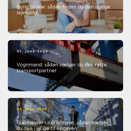
Bolig til leje: sådan finder du den rigtige
lejebolig
01. June 2026
Vognmand: sådan vælger du den rette
transportpartner
06. May 2026
Glarmester i København: sådan vælger
du den rigtige til opgaven