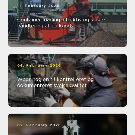
11. February 2026
Container loading: effektiv og sikker
håndtering af bulkgods
04. February 2026
Wpqr nøglen til kontrolleret og
dokumenteret svejsekvalitet
02. February 2026