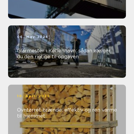
06. May 2026
Glarmester i København: sådan vælger
du den rigtige til opgaven
10. April 2026
Ovntørret brænde: effektiv og ren varme
til hjemmet