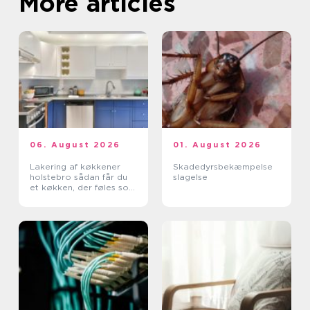
More articles
06. August 2026
01. August 2026
Lakering af køkkener
Skadedyrsbekæmpelse
holstebro sådan får du
slagelse
et køkken, der føles som
nyt