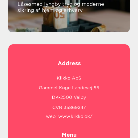
Låsesmed lyngby tryg og moderne
sikring af hjem og erhverv
Address
web:
www.klikko.dk/
Menu