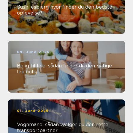
Sushi esbjerg hvor finder du den bedste
oplevelse?
09. June 2026
Bolig til leje: sådan finder du den rigtige
lejebolig
01. June 2026
Vognmand: sådan vælger du den rette
transportpartner