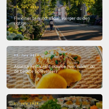
07. July 2026
Flexliner til hund: sådan vælger du den
rigtige
03. July 2026
Asiatisk restaurant odense hvor finder du
de bedste oplevelser?
01. July 2026