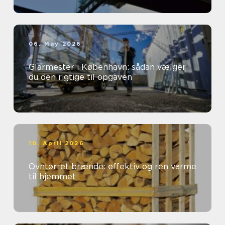
06. May 2026
Glarmester i København: sådan vælger
du den rigtige til opgaven
10. April 2026
Ovntørret brænde: effektiv og ren varme
til hjemmet