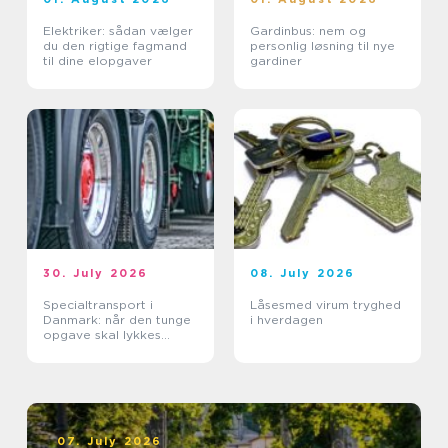
Elektriker: sådan vælger
Gardinbus: nem og
du den rigtige fagmand
personlig løsning til nye
til dine elopgaver
gardiner
30. July 2026
08. July 2026
Specialtransport i
Låsesmed virum tryghed
Danmark: når den tunge
i hverdagen
opgave skal lykkes
første gang
07. July 2026