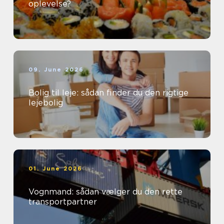
oplevelse?
09. June 2026
Bolig til leje: sådan finder du den rigtige
lejebolig
01. June 2026
Vognmand: sådan vælger du den rette
transportpartner