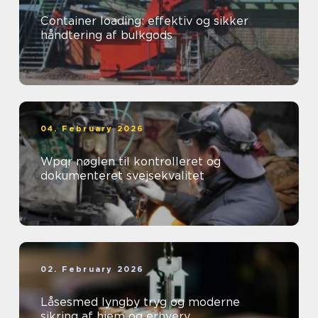
Container loading: effektiv og sikker
håndtering af bulkgods
04. February 2026
Wpqr nøglen til kontrolleret og
dokumenteret svejsekvalitet
02. February 2026
Låsesmed lyngby tryg og moderne
sikring af hjem og erhverv