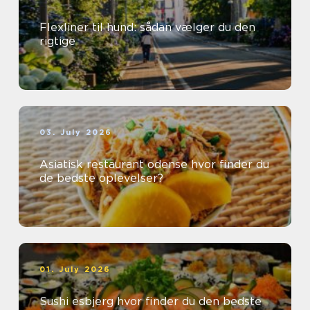
Flexliner til hund: sådan vælger du den
rigtige
03. July 2026
Asiatisk restaurant odense hvor finder du
de bedste oplevelser?
01. July 2026
Sushi esbjerg hvor finder du den bedste