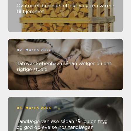
Ovntørret brænde: effektiv og ren varme
til hjemmet
07. March 2026
Tatovør københavn sådan vælger du det
rigtige studie
03. March 2026
Tandlæge vanløse sådan får du en tryg
og god oplevelse hos tandlægen