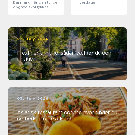
Danmark: når den tunge
i hverdagen
opgave skal lykkes
første gang
07. July 2026
Flexliner til hund: sådan vælger du den
rigtige
03. July 2026
Asiatisk restaurant odense hvor finder du
de bedste oplevelser?