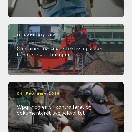
11. February 2026
Container loading: effektiv og sikker
håndtering af bulkgods
04. February 2026
Wpqr nøglen til kontrolleret og
dokumenteret svejsekvalitet