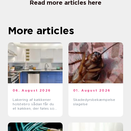
Read more articles here
More articles
06. August 2026
01. August 2026
Lakering af køkkener
Skadedyrsbekæmpelse
holstebro sådan får du
slagelse
et køkken, der føles som
nyt