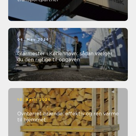
06. May 2026
Glarmester i København: sådan vælger
du den rigtige til opgaven
10. April 2026
Ovntørret brænde: effektiv og ren varme
til hjemmet