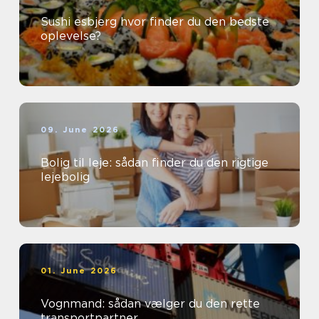
Sushi esbjerg hvor finder du den bedste
oplevelse?
09. June 2026
Bolig til leje: sådan finder du den rigtige
lejebolig
01. June 2026
Vognmand: sådan vælger du den rette
transportpartner