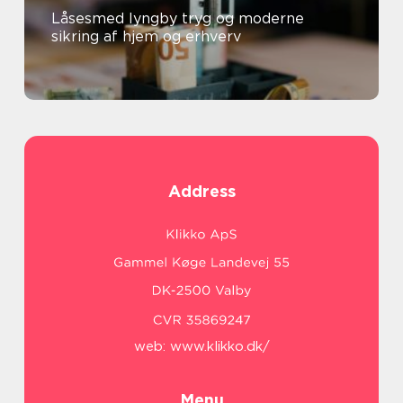
Låsesmed lyngby tryg og moderne
sikring af hjem og erhverv
Address
web:
www.klikko.dk/
Menu