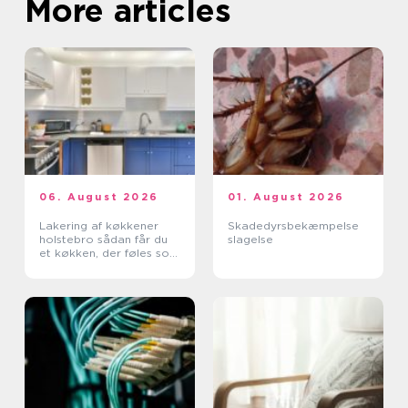
More articles
06. August 2026
01. August 2026
Lakering af køkkener
Skadedyrsbekæmpelse
holstebro sådan får du
slagelse
et køkken, der føles som
nyt