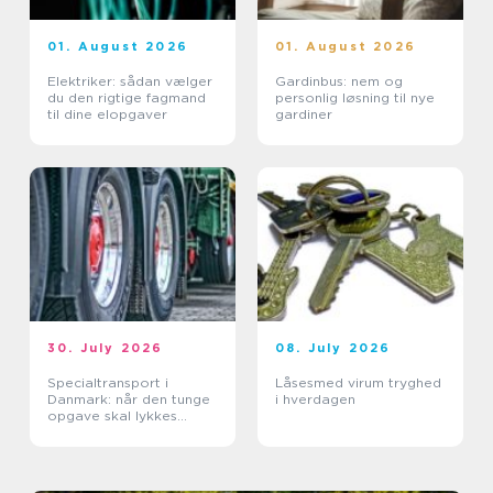
01. August 2026
01. August 2026
Elektriker: sådan vælger
Gardinbus: nem og
du den rigtige fagmand
personlig løsning til nye
til dine elopgaver
gardiner
30. July 2026
08. July 2026
Specialtransport i
Låsesmed virum tryghed
Danmark: når den tunge
i hverdagen
opgave skal lykkes
første gang