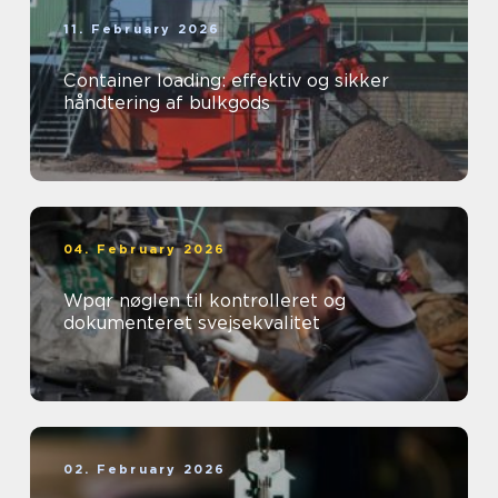
11. February 2026
Container loading: effektiv og sikker
håndtering af bulkgods
04. February 2026
Wpqr nøglen til kontrolleret og
dokumenteret svejsekvalitet
02. February 2026