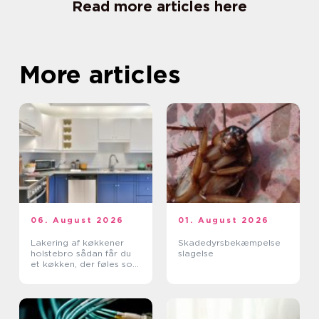
Read more articles here
More articles
06. August 2026
01. August 2026
Lakering af køkkener
Skadedyrsbekæmpelse
holstebro sådan får du
slagelse
et køkken, der føles som
nyt