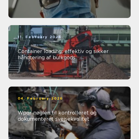
11. February 2026
Container loading: effektiv og sikker
håndtering af bulkgods
04. February 2026
Wpqr nøglen til kontrolleret og
dokumenteret svejsekvalitet