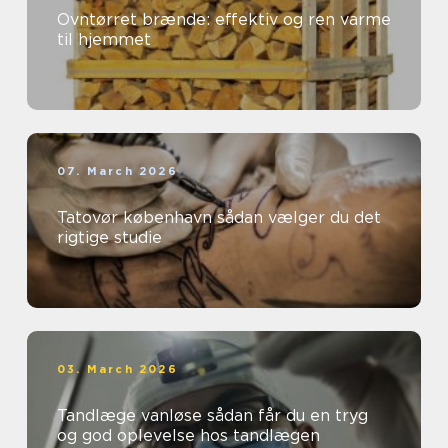
Ovntørret brænde: effektiv og ren varme
til hjemmet
07. March 2026
Tatovør københavn sådan vælger du det
rigtige studie
03. March 2026
Tandlæge vanløse sådan får du en tryg
og god oplevelse hos tandlægen