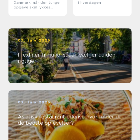
Danmark: når den tunge
i hverdagen
opgave skal lykkes
første gang
07. July 2026
Flexliner til hund: sådan vælger du den
rigtige
03. July 2026
Asiatisk restaurant odense hvor finder du
de bedste oplevelser?