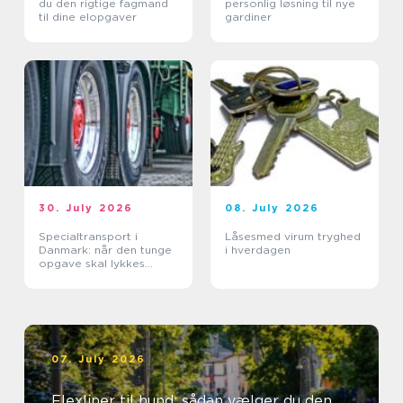
du den rigtige fagmand
personlig løsning til nye
til dine elopgaver
gardiner
30. July 2026
08. July 2026
Specialtransport i
Låsesmed virum tryghed
Danmark: når den tunge
i hverdagen
opgave skal lykkes
første gang
07. July 2026
Flexliner til hund: sådan vælger du den