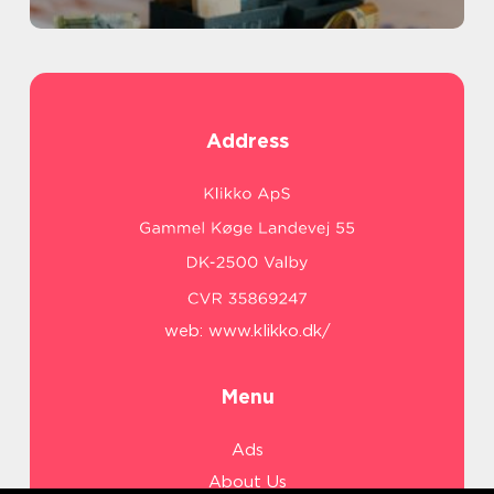
Address
web:
www.klikko.dk/
Menu
Ads
About Us