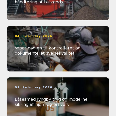
håndtering af bulkgods
04. February 2026
Wpqr nøglen til kontrolleret og
dokumenteret svejsekvalitet
02. February 2026
Låsesmed lyngby tryg og moderne
sikring af hjem og erhverv