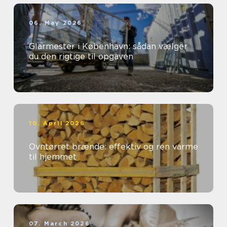
06. May 2026
Glarmester i København: sådan vælger
du den rigtige til opgaven
10. April 2026
Ovntørret brænde: effektiv og ren varme
til hjemmet
07. March 2026