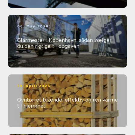
06. May 2026
Glarmester i København: sådan vælger
du den rigtige til opgaven
10. April 2026
Ovntørret brænde: effektiv og ren varme
til hjemmet