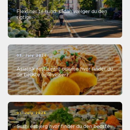
Flexliner til hund: sådan vælger du den
rigtige
03. July 2026
Asiatisk restaurant odense hvor finder du
de bedste oplevelser?
01. July 2026
Sushi esbjerg hvor finder du den bedste