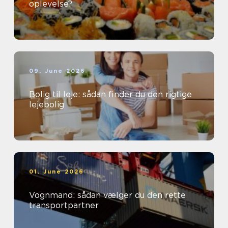
oplevelse?
09. June 2026
Bolig til leje: sådan finder du den rigtige
lejebolig
01. June 2026
Vognmand: sådan vælger du den rette
transportpartner