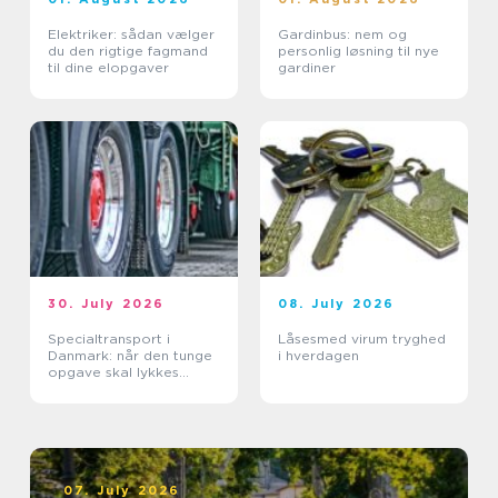
Elektriker: sådan vælger
Gardinbus: nem og
du den rigtige fagmand
personlig løsning til nye
til dine elopgaver
gardiner
30. July 2026
08. July 2026
Specialtransport i
Låsesmed virum tryghed
Danmark: når den tunge
i hverdagen
opgave skal lykkes
første gang
07. July 2026