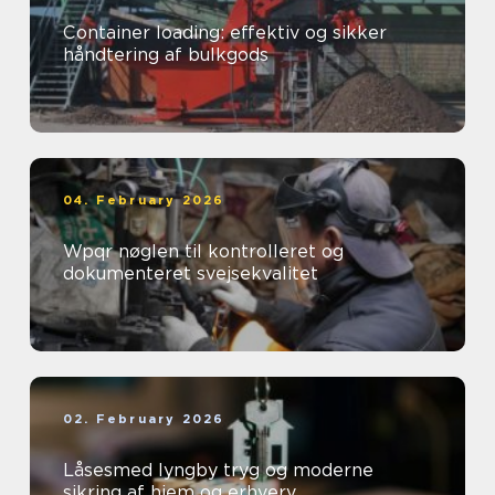
Container loading: effektiv og sikker
håndtering af bulkgods
04. February 2026
Wpqr nøglen til kontrolleret og
dokumenteret svejsekvalitet
02. February 2026
Låsesmed lyngby tryg og moderne
sikring af hjem og erhverv