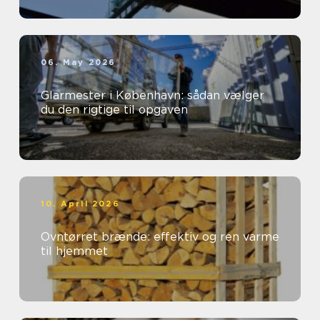
06. May 2026
Glarmester i København: sådan vælger
du den rigtige til opgaven
10. April 2026
Ovntørret brænde: effektiv og ren varme
til hjemmet