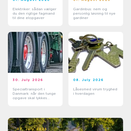
Elektriker: sådan vælger
Gardinbus: nem og
du den rigtige fagmand
personlig løsning til nye
til dine elopgaver
gardiner
30. July 2026
08. July 2026
Specialtransport i
Låsesmed virum tryghed
Danmark: når den tunge
i hverdagen
opgave skal lykkes
første gang
07. July 2026