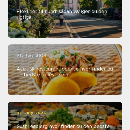
Flexliner til hund: sådan vælger du den
rigtige
03. July 2026
Asiatisk restaurant odense hvor finder du
de bedste oplevelser?
01. July 2026
Sushi esbjerg hvor finder du den bedste