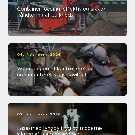
Container loading: effektiv og sikker
håndtering af bulkgods
04. February 2026
Wpqr nøglen til kontrolleret og
dokumenteret svejsekvalitet
02. February 2026
Låsesmed lyngby tryg og moderne
sikring af hjem og erhverv