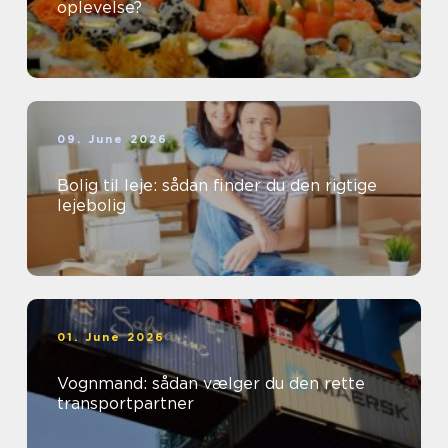
oplevelse?
09. June 2026
Bolig til leje: sådan finder du den rigtige
lejebolig
01. June 2026
Vognmand: sådan vælger du den rette
transportpartner