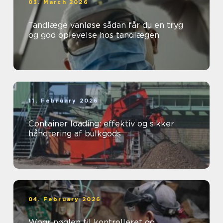
03. March 2026
Tandlæge vanløse sådan får du en tryg
og god oplevelse hos tandlægen
11. February 2026
Container loading: effektiv og sikker
håndtering af bulkgods
04. February 2026
Wpqr nøglen til kontrolleret og