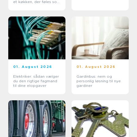
et køkken, der føles som
nyt
01. August 2026
01. August 2026
Elektriker: sådan vælger
Gardinbus: nem og
du den rigtige fagmand
personlig løsning til nye
til dine elopgaver
gardiner