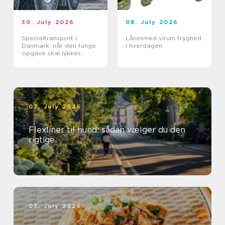
30. July 2026
08. July 2026
Specialtransport i
Låsesmed virum tryghed
Danmark: når den tunge
i hverdagen
opgave skal lykkes
første gang
07. July 2026
Flexliner til hund: sådan vælger du den
rigtige
03. July 2026