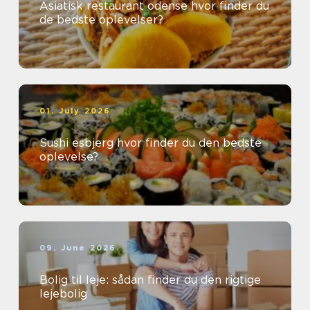
Asiatisk restaurant odense hvor finder du
de bedste oplevelser?
01. July 2026
Sushi esbjerg hvor finder du den bedste
oplevelse?
09. June 2026
Bolig til leje: sådan finder du den rigtige
lejebolig