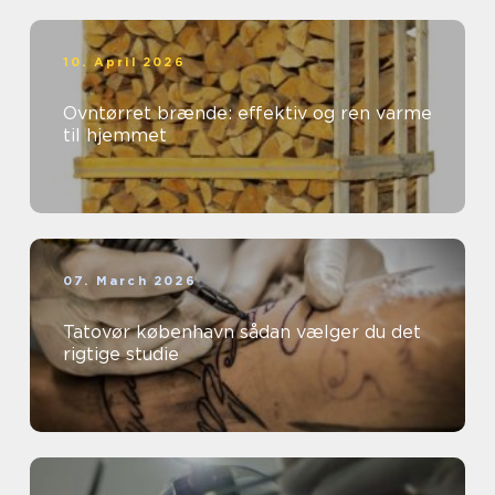
10. April 2026
Ovntørret brænde: effektiv og ren varme
til hjemmet
07. March 2026
Tatovør københavn sådan vælger du det
rigtige studie