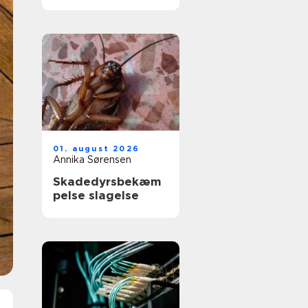
får du et køkken,
der føles som nyt
01. august 2026
Annika Sørensen
Skadedyrsbekæm
pelse slagelse