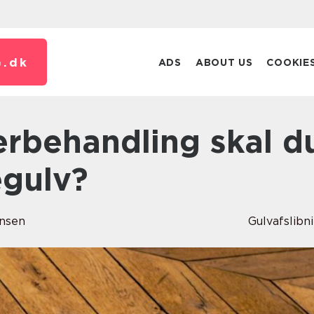
.
dk
ADS
ABOUT US
COOKIE
ægulv?
ensen
Gulvafslibn