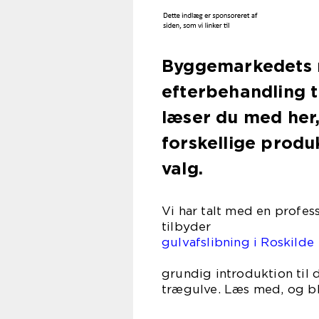
Byggemarkedets 
efterbehandling t
læser du med her,
forskellige produ
valg.
Vi har talt med en profess
til
gulvafslibning i Roskilde
– og her
grundig introduktion til d
trægulve. Læs med, og bl