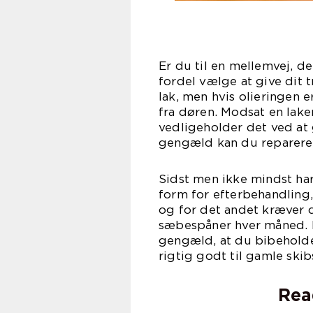
Er du til en mellemvej, d
fordel vælge at give dit t
lak, men hvis olieringen 
fra døren. Modsat en laker
vedligeholder det ved at 
gengæld kan du reparere p
Sidst men ikke mindst ha
form for efterbehandling, 
og for det andet kræver 
sæbespåner hver måned. F
gengæld, at du bibeholde
rigtig godt til gamle ski
Rea