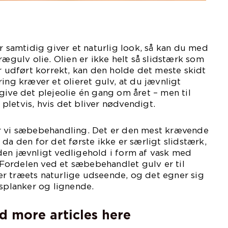
er samtidig giver et naturlig look, så kan du med
rægulv olie. Olien er ikke helt så slidstærk som
er udført korrekt, kan den holde det meste skidt
ing kræver et olieret gulv, at du jævnligt
give det plejeolie én gang om året – men til
letvis, hvis det bliver nødvendigt.
r vi sæbebehandling. Det er den mest krævende
da den for det første ikke er særligt slidstærk,
den jævnligt vedligehold i form af vask med
ordelen ved et sæbebehandlet gulv er til
r træets naturlige udseende, og det egner sig
bsplanker og lignende.
d more articles here