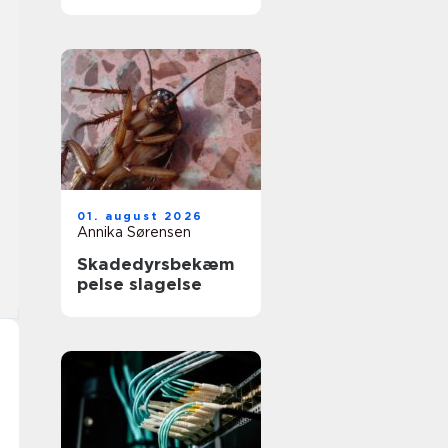
får du et køkken,
der føles som nyt
01. august 2026
Annika Sørensen
Skadedyrsbekæm
pelse slagelse