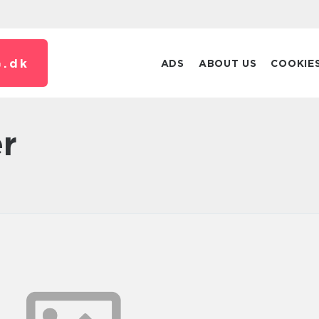
.
dk
ADS
ABOUT US
COOKIE
er