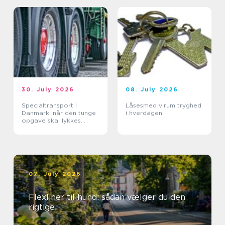
30. July 2026
08. July 2026
Specialtransport i
Låsesmed virum tryghed
Danmark: når den tunge
i hverdagen
opgave skal lykkes
første gang
07. July 2026
Flexliner til hund: sådan vælger du den
rigtige