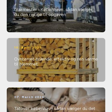
Glarmester i København: sådan vælger
du den rigtige til opgaven
10. April 2026
Ovntørret brænde: effektiv og ren varme
til hjemmet
07. March 2026
Tatovør københavn sådan vælger du det