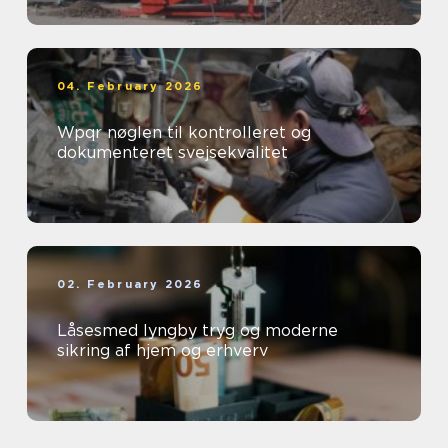
04. February 2026
Wpqr nøglen til kontrolleret og
dokumenteret svejsekvalitet
02. February 2026
Låsesmed lyngby tryg og moderne
sikring af hjem og erhverv