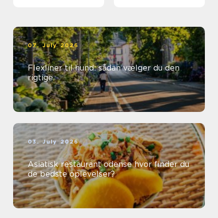
første gang
07. July 2026
Flexliner til hund: sådan vælger du den
rigtige
03. July 2026
Asiatisk restaurant odense hvor finder du
de bedste oplevelser?