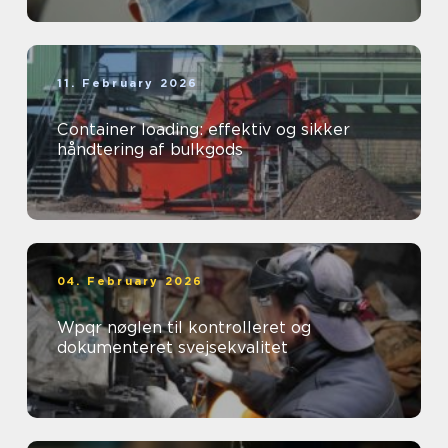
11. February 2026
Container loading: effektiv og sikker
håndtering af bulkgods
04. February 2026
Wpqr nøglen til kontrolleret og
dokumenteret svejsekvalitet