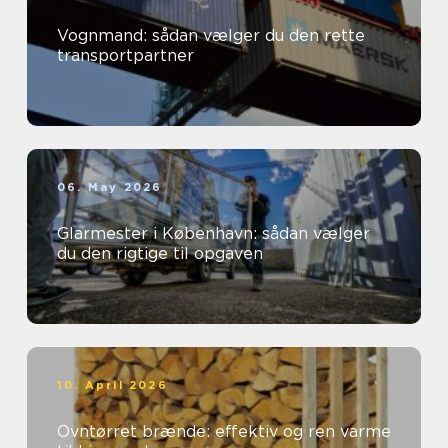
Vognmand: sådan vælger du den rette
transportpartner
06. May 2026
Glarmester i København: sådan vælger
du den rigtige til opgaven
10. April 2026
Ovntørret brænde: effektiv og ren varme