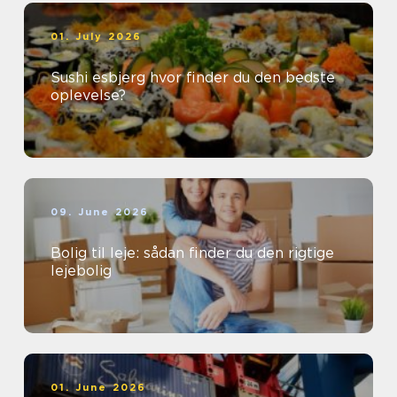
01. July 2026
Sushi esbjerg hvor finder du den bedste
oplevelse?
09. June 2026
Bolig til leje: sådan finder du den rigtige
lejebolig
01. June 2026