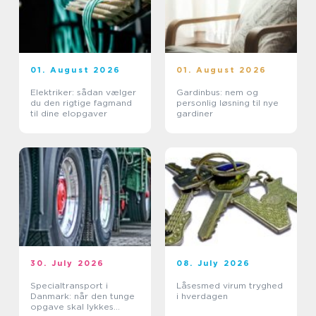
01. August 2026
01. August 2026
Elektriker: sådan vælger
Gardinbus: nem og
du den rigtige fagmand
personlig løsning til nye
til dine elopgaver
gardiner
30. July 2026
08. July 2026
Specialtransport i
Låsesmed virum tryghed
Danmark: når den tunge
i hverdagen
opgave skal lykkes