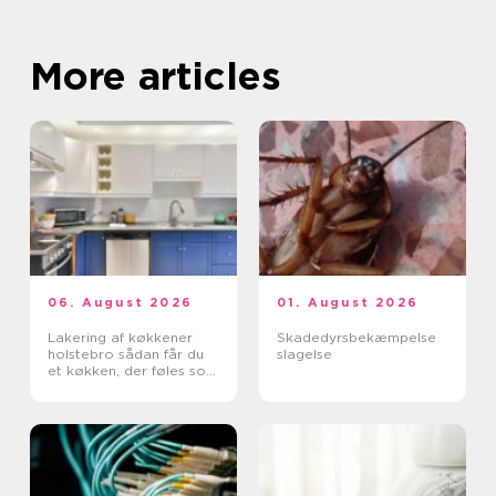
More articles
06. August 2026
01. August 2026
Lakering af køkkener
Skadedyrsbekæmpelse
holstebro sådan får du
slagelse
et køkken, der føles som
nyt