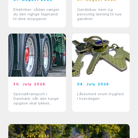
Elektriker: sådan vælger
Gardinbus: nem og
du den rigtige fagmand
personlig løsning til nye
til dine elopgaver
gardiner
30. July 2026
08. July 2026
Specialtransport i
Låsesmed virum tryghed
Danmark: når den tunge
i hverdagen
opgave skal lykkes
første gang
07. July 2026