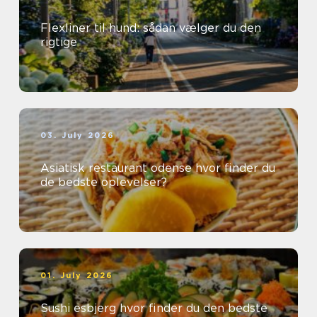
Flexliner til hund: sådan vælger du den
rigtige
03. July 2026
Asiatisk restaurant odense hvor finder du
de bedste oplevelser?
01. July 2026
Sushi esbjerg hvor finder du den bedste