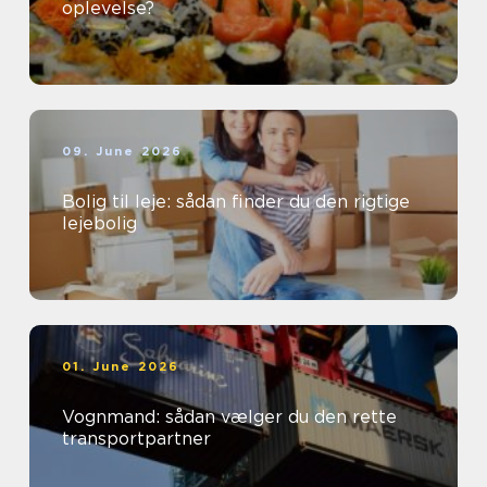
oplevelse?
09. June 2026
Bolig til leje: sådan finder du den rigtige
lejebolig
01. June 2026
Vognmand: sådan vælger du den rette
transportpartner