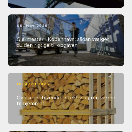
06. May 2026
Glarmester i København: sådan vælger
du den rigtige til opgaven
10. April 2026
Ovntørret brænde: effektiv og ren varme
til hjemmet