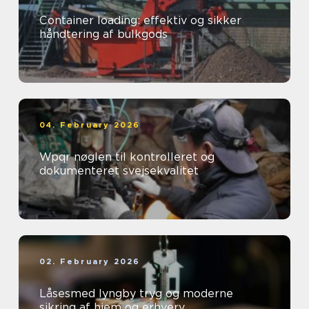
Container loading: effektiv og sikker
håndtering af bulkgods
04. February 2026
Wpqr nøglen til kontrolleret og
dokumenteret svejsekvalitet
02. February 2026
Låsesmed lyngby tryg og moderne
sikring af hjem og erhverv