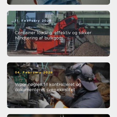
11. February 2026
Container loading: effektiv og sikker
håndtering af bulkgods
04. February 2026
Wpqr nøglen til kontrolleret og
dokumenteret svejsekvalitet