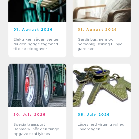
01. August 2026
01. August 2026
Elektriker: sådan vælger
Gardinbus: nem og
du den rigtige fagmand
personlig løsning til nye
til dine elopgaver
gardiner
30. July 2026
08. July 2026
Specialtransport i
Låsesmed virum tryghed
Danmark: når den tunge
i hverdagen
opgave skal lykkes
første gang