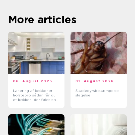
More articles
06. August 2026
01. August 2026
Lakering af køkkener
Skadedyrsbekæmpelse
holstebro sådan får du
slagelse
et køkken, der føles som
nyt