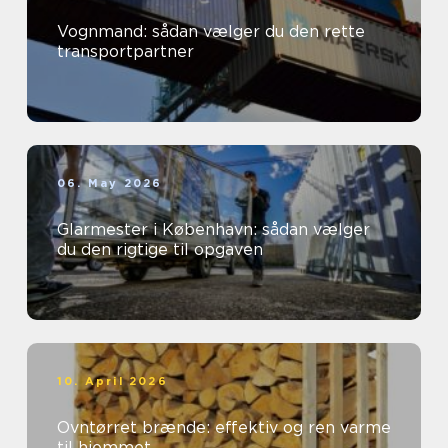
Vognmand: sådan vælger du den rette
transportpartner
06. May 2026
Glarmester i København: sådan vælger
du den rigtige til opgaven
10. April 2026
Ovntørret brænde: effektiv og ren varme
til hjemmet