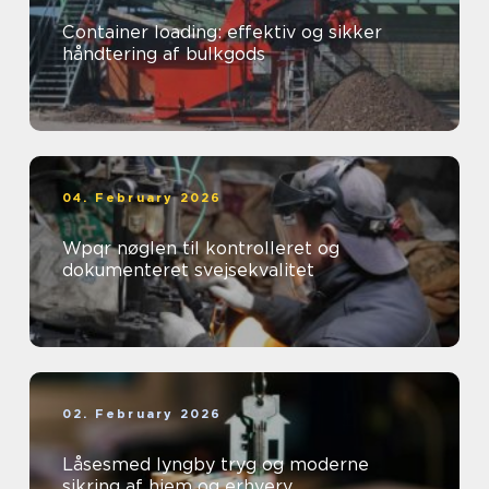
Container loading: effektiv og sikker
håndtering af bulkgods
04. February 2026
Wpqr nøglen til kontrolleret og
dokumenteret svejsekvalitet
02. February 2026
Låsesmed lyngby tryg og moderne
sikring af hjem og erhverv