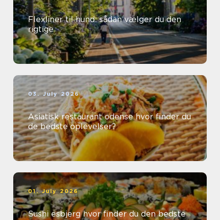
Flexliner til hund: sådan vælger du den
rigtige
03. July 2026
Asiatisk restaurant odense hvor finder du
de bedste oplevelser?
01. July 2026
Sushi esbjerg hvor finder du den bedste