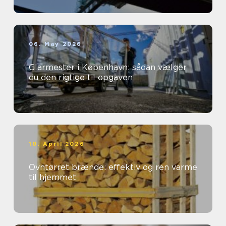
06. May 2026
Glarmester i København: sådan vælger
du den rigtige til opgaven
10. April 2026
Ovntørret brænde: effektiv og ren varme
til hjemmet