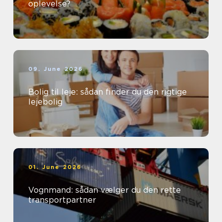
oplevelse?
09. June 2026
Bolig til leje: sådan finder du den rigtige
lejebolig
01. June 2026
Vognmand: sådan vælger du den rette
transportpartner