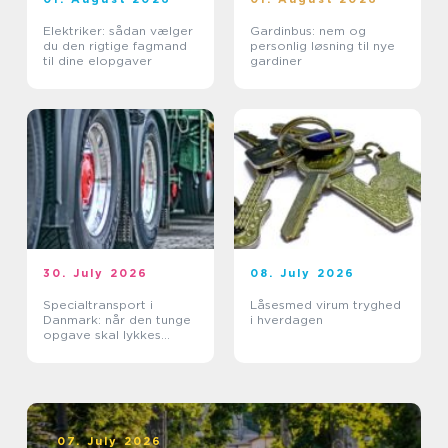
Elektriker: sådan vælger
Gardinbus: nem og
du den rigtige fagmand
personlig løsning til nye
til dine elopgaver
gardiner
30. July 2026
08. July 2026
Specialtransport i
Låsesmed virum tryghed
Danmark: når den tunge
i hverdagen
opgave skal lykkes
første gang
07. July 2026