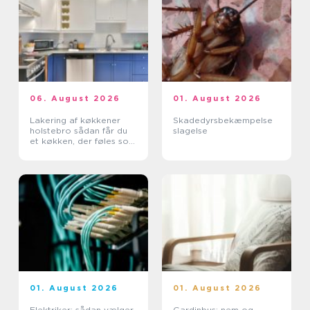
06. August 2026
01. August 2026
Lakering af køkkener
Skadedyrsbekæmpelse
holstebro sådan får du
slagelse
et køkken, der føles som
nyt
01. August 2026
01. August 2026
Elektriker: sådan vælger
Gardinbus: nem og