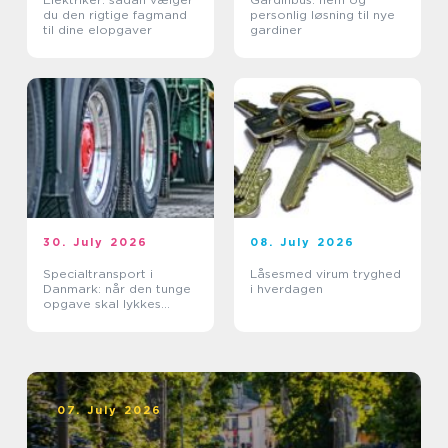
du den rigtige fagmand
personlig løsning til nye
til dine elopgaver
gardiner
30. July 2026
08. July 2026
Specialtransport i
Låsesmed virum tryghed
Danmark: når den tunge
i hverdagen
opgave skal lykkes
første gang
07. July 2026