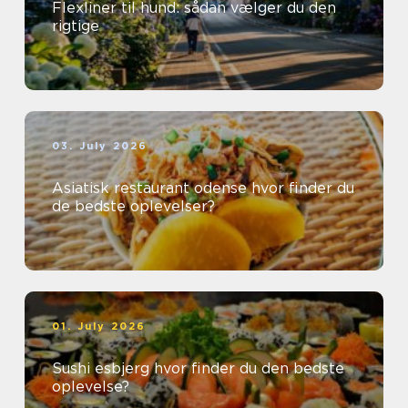
Flexliner til hund: sådan vælger du den
rigtige
03. July 2026
Asiatisk restaurant odense hvor finder du
de bedste oplevelser?
01. July 2026
Sushi esbjerg hvor finder du den bedste
oplevelse?