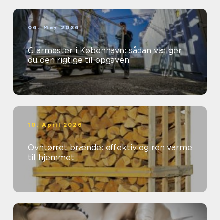
06. May 2026
Glarmester i København: sådan vælger
du den rigtige til opgaven
10. April 2026
Ovntørret brænde: effektiv og ren varme
til hjemmet