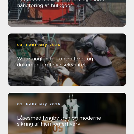
håndtering af bulkgods
04. February 2026
Wpqr nøglen til kontrolleret og
dokumenteret svejsekvalitet
02. February 2026
Låsesmed lyngby tryg og moderne
sikring af hjem og erhverv