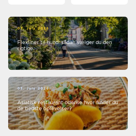
første gang
07. July 2026
Flexliner til hund: sådan vælger du den
rigtige
03. July 2026
Asiatisk restaurant odense hvor finder du
de bedste oplevelser?