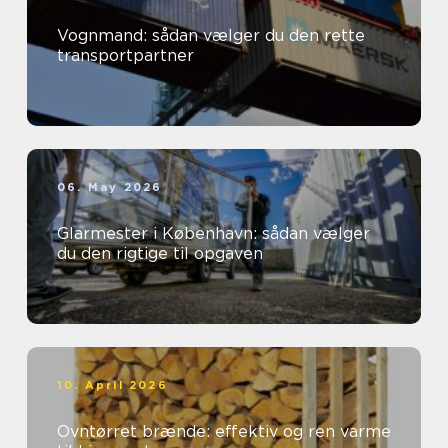
Vognmand: sådan vælger du den rette
transportpartner
06. May 2026
Glarmester i København: sådan vælger
du den rigtige til opgaven
10. April 2026
Ovntørret brænde: effektiv og ren varme