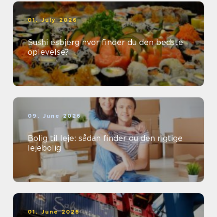
01. July 2026
Sushi esbjerg hvor finder du den bedste
oplevelse?
09. June 2026
Bolig til leje: sådan finder du den rigtige
lejebolig
01. June 2026