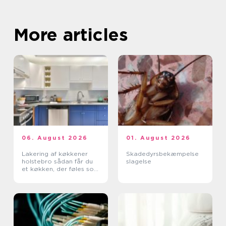
More articles
06. August 2026
01. August 2026
Lakering af køkkener
Skadedyrsbekæmpelse
holstebro sådan får du
slagelse
et køkken, der føles som
nyt