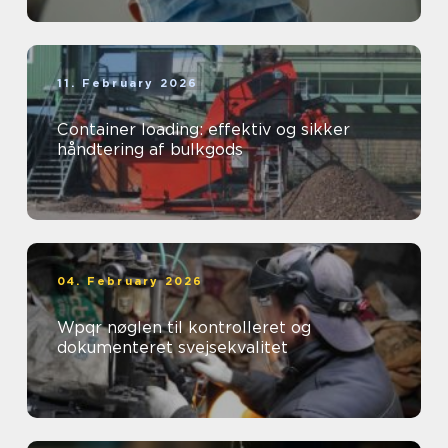
11. February 2026
Container loading: effektiv og sikker
håndtering af bulkgods
04. February 2026
Wpqr nøglen til kontrolleret og
dokumenteret svejsekvalitet