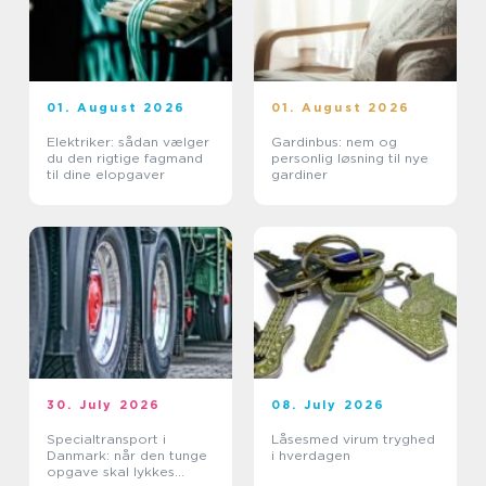
01. August 2026
01. August 2026
Elektriker: sådan vælger
Gardinbus: nem og
du den rigtige fagmand
personlig løsning til nye
til dine elopgaver
gardiner
30. July 2026
08. July 2026
Specialtransport i
Låsesmed virum tryghed
Danmark: når den tunge
i hverdagen
opgave skal lykkes