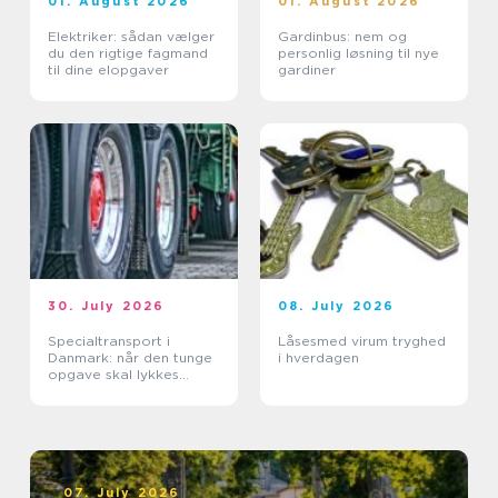
01. August 2026
01. August 2026
Elektriker: sådan vælger
Gardinbus: nem og
du den rigtige fagmand
personlig løsning til nye
til dine elopgaver
gardiner
30. July 2026
08. July 2026
Specialtransport i
Låsesmed virum tryghed
Danmark: når den tunge
i hverdagen
opgave skal lykkes
første gang
07. July 2026