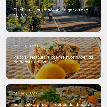
Flexliner til hund: sådan vælger du den
rigtige
03. July 2026
Asiatisk restaurant odense hvor finder du
de bedste oplevelser?
01. July 2026
Sushi esbjerg hvor finder du den bedste