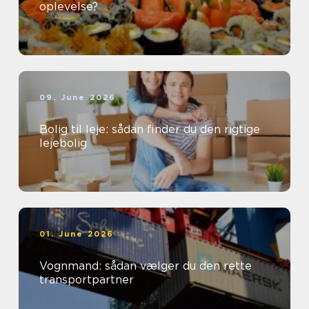
oplevelse?
09. June 2026
Bolig til leje: sådan finder du den rigtige
lejebolig
01. June 2026
Vognmand: sådan vælger du den rette
transportpartner