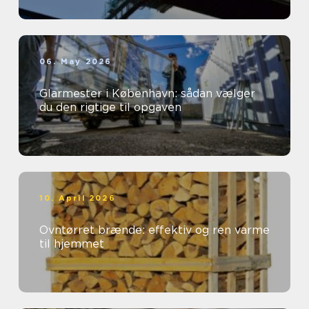
06. May 2026
Glarmester i København: sådan vælger
du den rigtige til opgaven
10. April 2026
Ovntørret brænde: effektiv og ren varme
til hjemmet