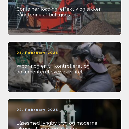
Container loading: effektiv og sikker
håndtering af bulkgods
04. February 2026
Wpqr nøglen til kontrolleret og
dokumenteret svejsekvalitet
02. February 2026
Låsesmed lyngby tryg og moderne
sikring af hjem og erhverv