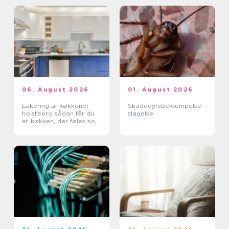
06. August 2026
01. August 2026
Lakering af køkkener
Skadedyrsbekæmpelse
holstebro sådan får du
slagelse
et køkken, der føles som
nyt