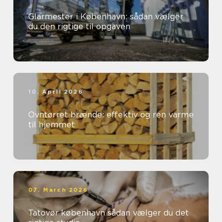
Glarmester i København: sådan vælger
du den rigtige til opgaven
10. April 2026
Ovntørret brænde: effektiv og ren varme
til hjemmet
07. March 2026
Tatovør københavn sådan vælger du det