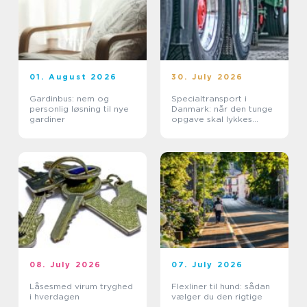
01. August 2026
30. July 2026
Gardinbus: nem og
Specialtransport i
personlig løsning til nye
Danmark: når den tunge
gardiner
opgave skal lykkes
første gang
08. July 2026
07. July 2026
Låsesmed virum tryghed
Flexliner til hund: sådan
i hverdagen
vælger du den rigtige