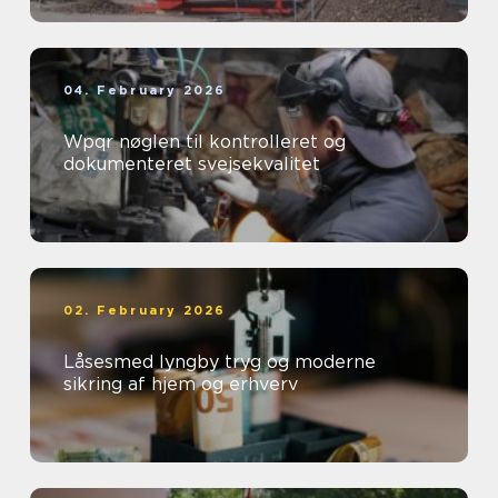
04. February 2026
Wpqr nøglen til kontrolleret og
dokumenteret svejsekvalitet
02. February 2026
Låsesmed lyngby tryg og moderne
sikring af hjem og erhverv