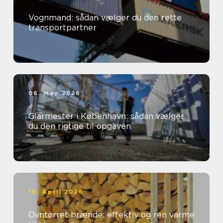
Vognmand: sådan vælger du den rette
transportpartner
06. May 2026
Glarmester i København: sådan vælger
du den rigtige til opgaven
10. April 2026
Ovntørret brænde: effektiv og ren varme