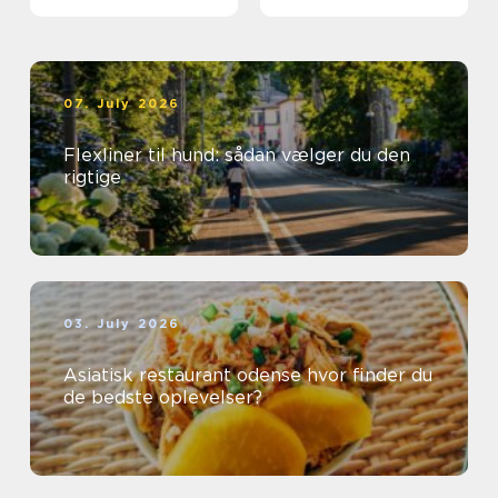
første gang
07. July 2026
Flexliner til hund: sådan vælger du den
rigtige
03. July 2026
Asiatisk restaurant odense hvor finder du
de bedste oplevelser?