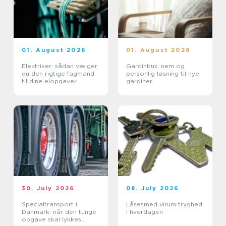
01. August 2026
01. August 2026
Elektriker: sådan vælger
Gardinbus: nem og
du den rigtige fagmand
personlig løsning til nye
til dine elopgaver
gardiner
30. July 2026
08. July 2026
Specialtransport i
Låsesmed virum tryghed
Danmark: når den tunge
i hverdagen
opgave skal lykkes