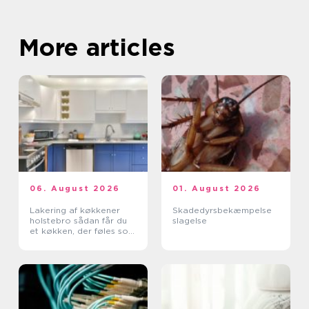
More articles
06. August 2026
01. August 2026
Lakering af køkkener
Skadedyrsbekæmpelse
holstebro sådan får du
slagelse
et køkken, der føles som
nyt