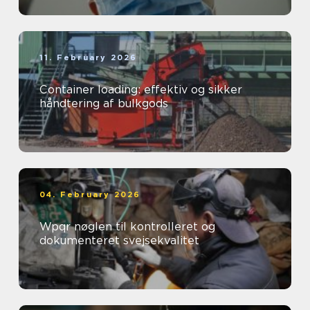
11. February 2026
Container loading: effektiv og sikker
håndtering af bulkgods
04. February 2026
Wpqr nøglen til kontrolleret og
dokumenteret svejsekvalitet