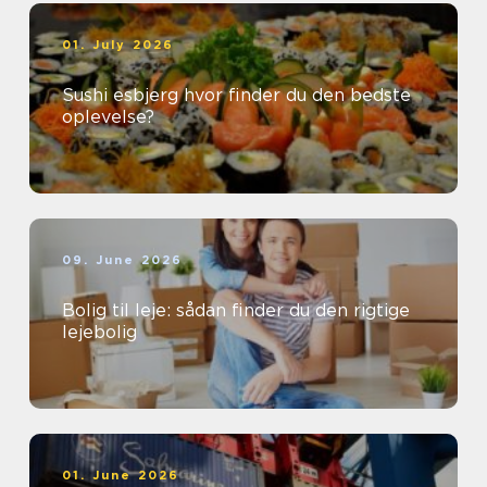
01. July 2026
Sushi esbjerg hvor finder du den bedste
oplevelse?
09. June 2026
Bolig til leje: sådan finder du den rigtige
lejebolig
01. June 2026