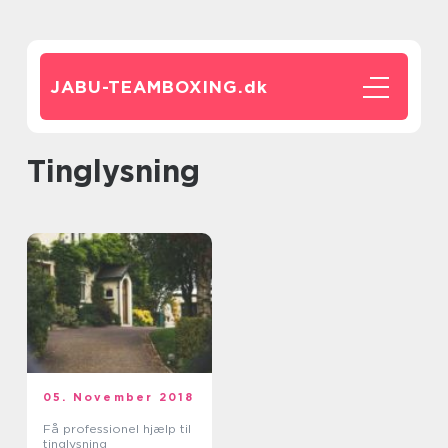
JABU-TEAMBOXING.
dk
Tinglysning
05. November 2018
Få professionel hjælp til
tinglysning