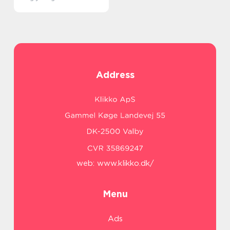
Address
web:
www.klikko.dk/
Menu
Ads