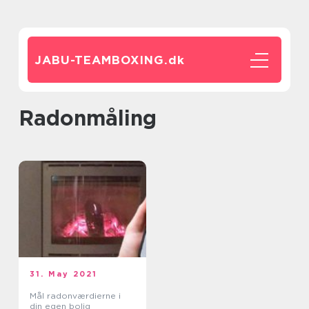
JABU-TEAMBOXING.
dk
radonmåling
31. May 2021
Mål radonværdierne i
din egen bolig