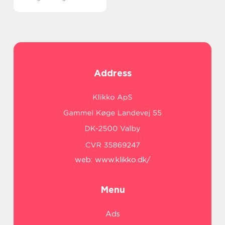
Address
web:
www.klikko.dk/
Menu
Ads