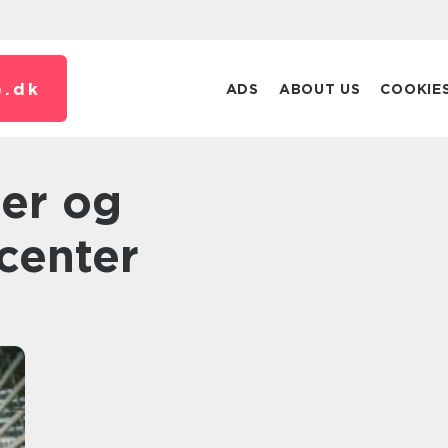
.
dk
ADS
ABOUT US
COOKIE
center