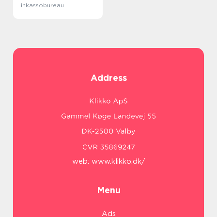
inkassobureau
Address
web:
www.klikko.dk/
Menu
Ads