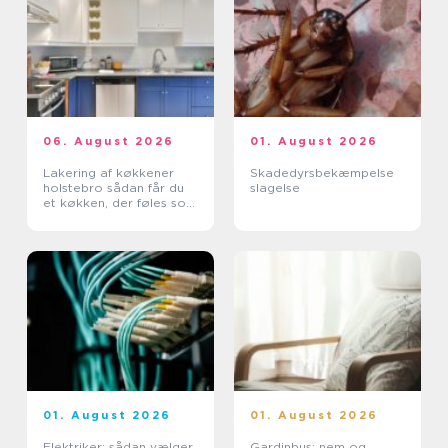
06. August 2026
01. August 2026
Lakering af køkkener
Skadedyrsbekæmpelse
holstebro sådan får du
slagelse
et køkken, der føles som
nyt
01. August 2026
01. August 2026
Elektriker: sådan vælger
Gardinbus: nem og