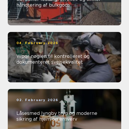
håndtering af bulkgods
04. February 2026
Wpqr nøglen til kontrolleret og
dokumenteret svejsekvalitet
02. February 2026
Låsesmed lyngby tryg og moderne
sikring af hjem og erhverv