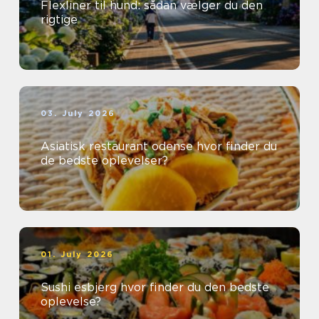
Flexliner til hund: sådan vælger du den
rigtige
03. July 2026
Asiatisk restaurant odense hvor finder du
de bedste oplevelser?
01. July 2026
Sushi esbjerg hvor finder du den bedste
oplevelse?