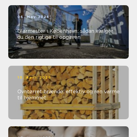
06. May 2026
Glarmester i København: sådan vælger
du den rigtige til opgaven
10. April 2026
Ovntørret brænde: effektiv og ren varme
til hjemmet