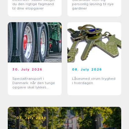
du den rigtige fagmand
personlig løsning til nye
til dine elopgaver
gardiner
30. July 2026
08. July 2026
Specialtransport i
Låsesmed virum tryghed
Danmark: når den tunge
i hverdagen
opgave skal lykkes
første gang
07. July 2026