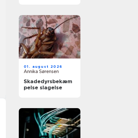
får du et køkken,
der føles som nyt
01. august 2026
Annika Sørensen
Skadedyrsbekæm
pelse slagelse