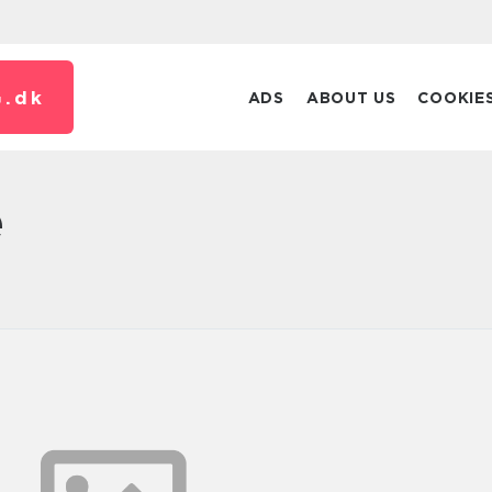
.
dk
ADS
ABOUT US
COOKIE
e