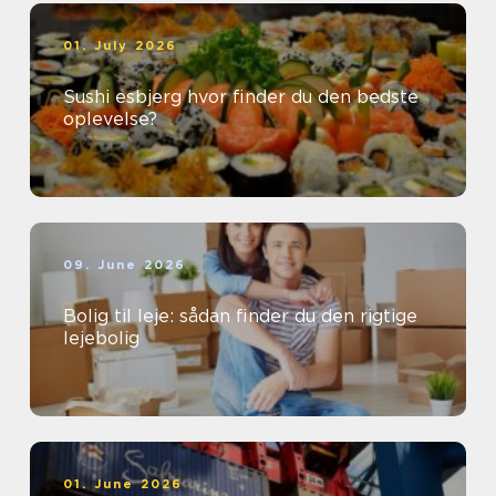
01. July 2026
Sushi esbjerg hvor finder du den bedste
oplevelse?
09. June 2026
Bolig til leje: sådan finder du den rigtige
lejebolig
01. June 2026