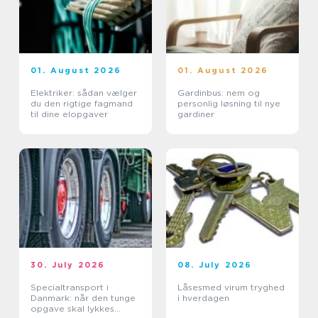
01. August 2026
01. August 2026
Elektriker: sådan vælger
Gardinbus: nem og
du den rigtige fagmand
personlig løsning til nye
til dine elopgaver
gardiner
30. July 2026
08. July 2026
Specialtransport i
Låsesmed virum tryghed
Danmark: når den tunge
i hverdagen
opgave skal lykkes