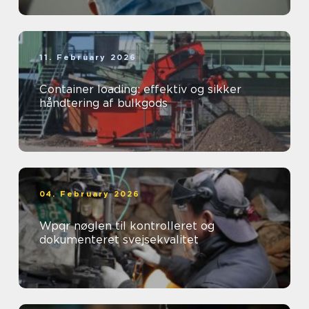
11. February 2026
Container loading: effektiv og sikker
håndtering af bulkgods
04. February 2026
Wpqr nøglen til kontrolleret og
dokumenteret svejsekvalitet