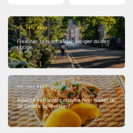
første gang
07. July 2026
Flexliner til hund: sådan vælger du den
rigtige
03. July 2026
Asiatisk restaurant odense hvor finder du
de bedste oplevelser?