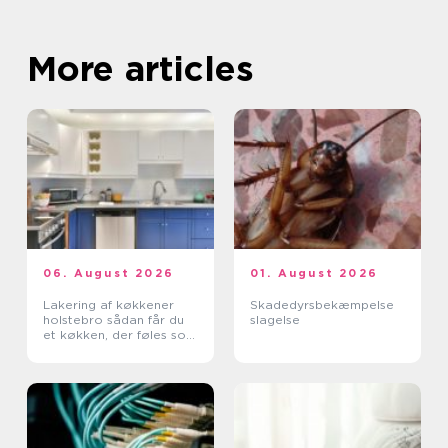
More articles
06. August 2026
01. August 2026
Lakering af køkkener
Skadedyrsbekæmpelse
holstebro sådan får du
slagelse
et køkken, der føles som
nyt