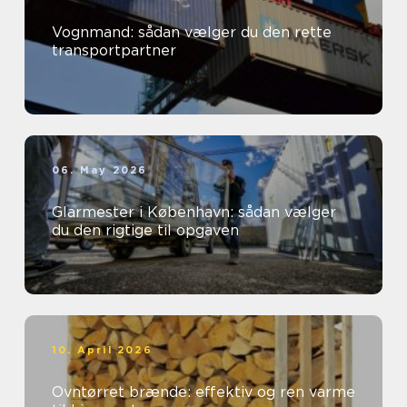
Vognmand: sådan vælger du den rette
transportpartner
06. May 2026
Glarmester i København: sådan vælger
du den rigtige til opgaven
10. April 2026
Ovntørret brænde: effektiv og ren varme