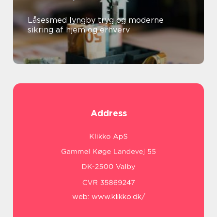
Låsesmed lyngby tryg og moderne
sikring af hjem og erhverv
Address
web:
www.klikko.dk/