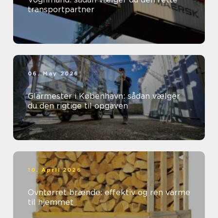
transportpartner
06. May 2026
Glarmester i København: sådan vælger
du den rigtige til opgaven
10. April 2026
Ovntørret brænde: effektiv og ren varme
til hjemmet