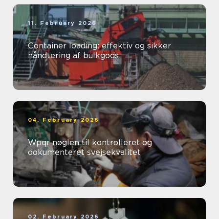
11. February 2026
Container loading: effektiv og sikker
håndtering af bulkgods
04. February 2026
Wpqr nøglen til kontrolleret og
dokumenteret svejsekvalitet
02. February 2026