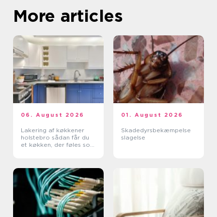
More articles
06. August 2026
01. August 2026
Lakering af køkkener
Skadedyrsbekæmpelse
holstebro sådan får du
slagelse
et køkken, der føles som
nyt