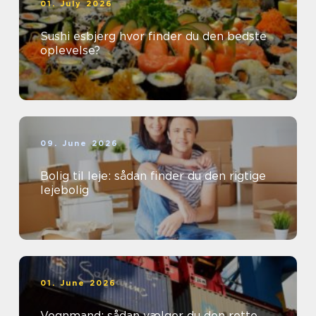
01. July 2026
Sushi esbjerg hvor finder du den bedste
oplevelse?
09. June 2026
Bolig til leje: sådan finder du den rigtige
lejebolig
01. June 2026
Vognmand: sådan vælger du den rette