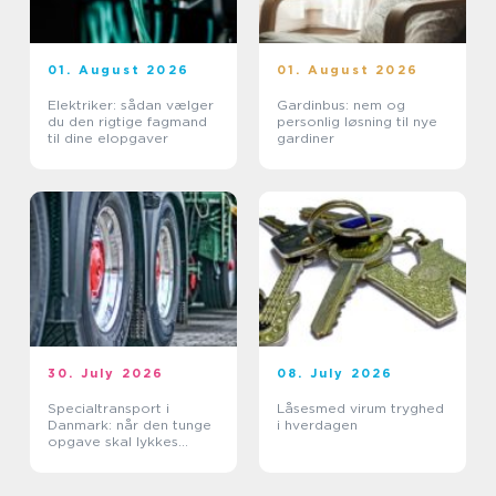
01. August 2026
01. August 2026
Elektriker: sådan vælger
Gardinbus: nem og
du den rigtige fagmand
personlig løsning til nye
til dine elopgaver
gardiner
30. July 2026
08. July 2026
Specialtransport i
Låsesmed virum tryghed
Danmark: når den tunge
i hverdagen
opgave skal lykkes
første gang