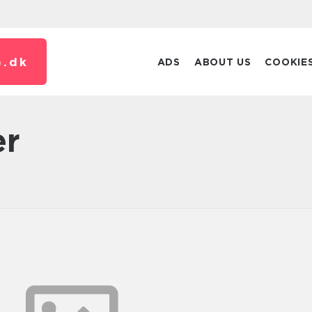
.
dk
ADS
ABOUT US
COOKIE
er