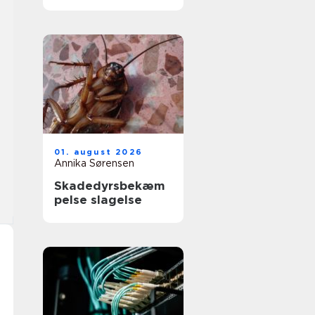
får du et køkken,
der føles som nyt
01. august 2026
Annika Sørensen
Skadedyrsbekæm
pelse slagelse