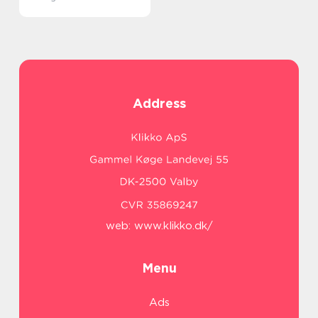
Address
web:
www.klikko.dk/
Menu
Ads