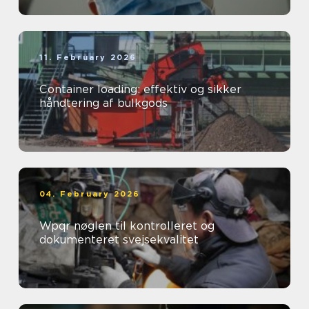
11. February 2026
Container loading: effektiv og sikker
håndtering af bulkgods
04. February 2026
Wpqr nøglen til kontrolleret og
dokumenteret svejsekvalitet