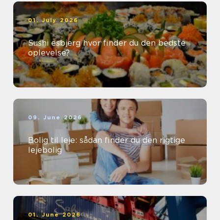
01. July 2026
Sushi esbjerg hvor finder du den bedste
oplevelse?
09. June 2026
Bolig til leje: sådan finder du den rigtige
lejebolig
01. June 2026