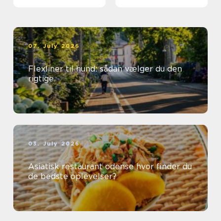
første gang
07. July 2026
Flexliner til hund: sådan vælger du den
rigtige
03. July 2026
Asiatisk restaurant odense hvor finder du
de bedste oplevelser?