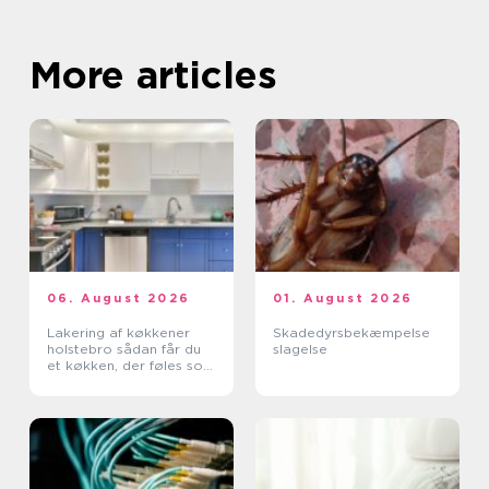
More articles
06. August 2026
01. August 2026
Lakering af køkkener
Skadedyrsbekæmpelse
holstebro sådan får du
slagelse
et køkken, der føles som
nyt