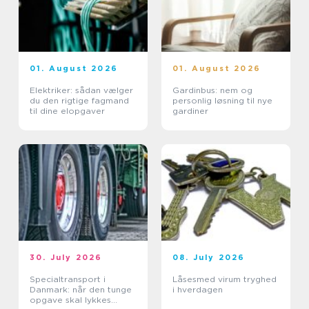
01. August 2026
01. August 2026
Elektriker: sådan vælger
Gardinbus: nem og
du den rigtige fagmand
personlig løsning til nye
til dine elopgaver
gardiner
30. July 2026
08. July 2026
Specialtransport i
Låsesmed virum tryghed
Danmark: når den tunge
i hverdagen
opgave skal lykkes