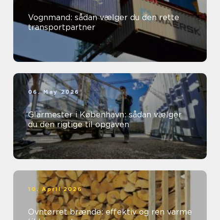
Vognmand: sådan vælger du den rette
transportpartner
06. May 2026
Glarmester i København: sådan vælger
du den rigtige til opgaven
10. April 2026
Ovntørret brænde: effektiv og ren varme