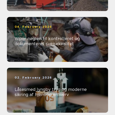
04. February 2026
Wpqr nøglen til kontrolleret og
dokumenteret svejsekvalitet
02. February 2026
Låsesmed lyngby tryg og moderne
sikring af hjem og erhverv