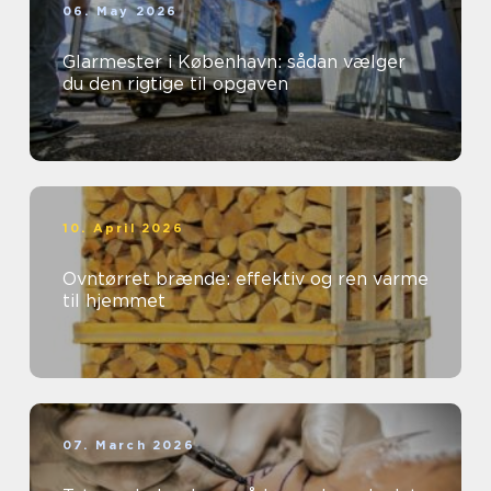
06. May 2026
Glarmester i København: sådan vælger
du den rigtige til opgaven
10. April 2026
Ovntørret brænde: effektiv og ren varme
til hjemmet
07. March 2026