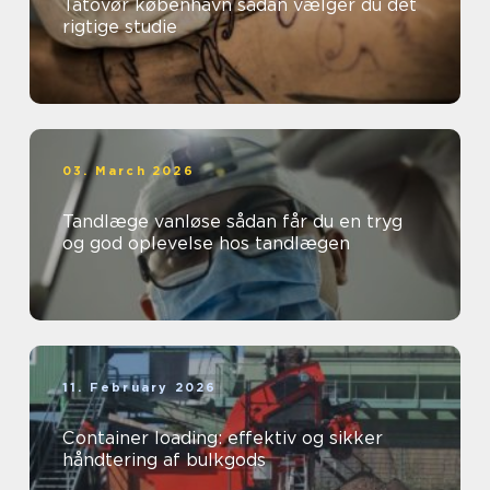
Tatovør københavn sådan vælger du det
rigtige studie
03. March 2026
Tandlæge vanløse sådan får du en tryg
og god oplevelse hos tandlægen
11. February 2026
Container loading: effektiv og sikker
håndtering af bulkgods