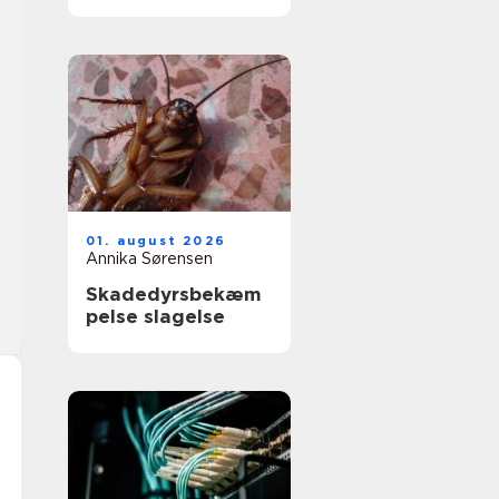
får du et køkken,
der føles som nyt
01. august 2026
Annika Sørensen
Skadedyrsbekæm
pelse slagelse