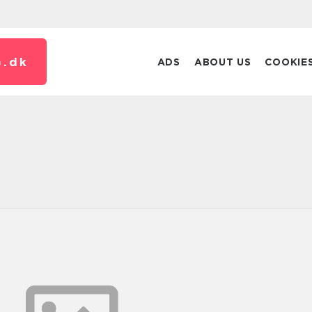
.
dk
ADS
ABOUT US
COOKIE