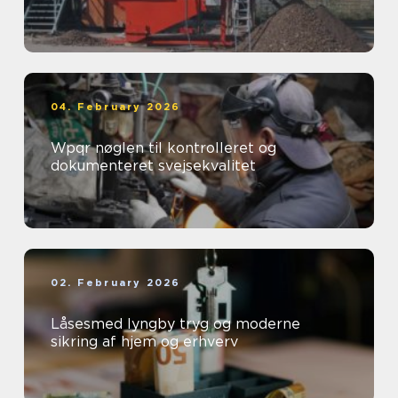
04. February 2026
Wpqr nøglen til kontrolleret og
dokumenteret svejsekvalitet
02. February 2026
Låsesmed lyngby tryg og moderne
sikring af hjem og erhverv