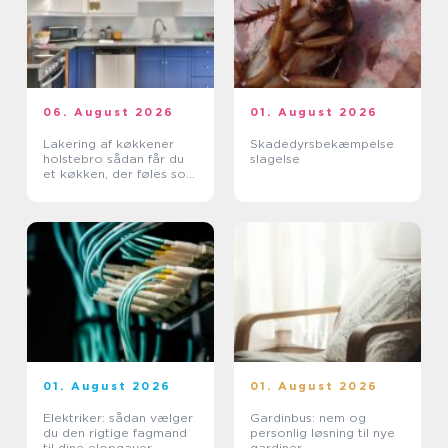
06. August 2026
01. August 2026
Lakering af køkkener
Skadedyrsbekæmpelse
holstebro sådan får du
slagelse
et køkken, der føles som
nyt
01. August 2026
01. August 2026
Elektriker: sådan vælger
Gardinbus: nem og
du den rigtige fagmand
personlig løsning til nye
til dine elopgaver
gardiner