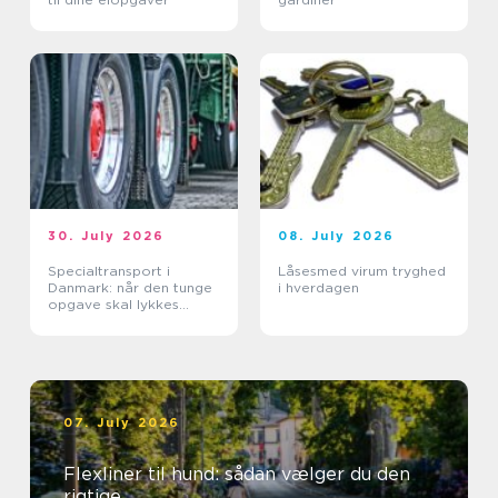
30. July 2026
08. July 2026
Specialtransport i
Låsesmed virum tryghed
Danmark: når den tunge
i hverdagen
opgave skal lykkes
første gang
07. July 2026
Flexliner til hund: sådan vælger du den
rigtige