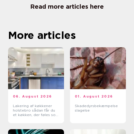
Read more articles here
More articles
06. August 2026
01. August 2026
Lakering af køkkener
Skadedyrsbekæmpelse
holstebro sådan får du
slagelse
et køkken, der føles som
nyt