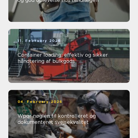
og god oplevelse hos tandlægen
11. February 2026
Container loading: effektiv og sikker
håndtering af bulkgods
04. February 2026
Wpqr nøglen til kontrolleret og
dokumenteret svejsekvalitet