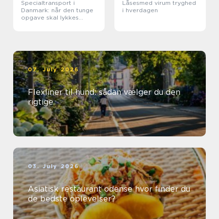
Specialtransport i
Låsesmed virum tryghed
Danmark: når den tunge
i hverdagen
opgave skal lykkes
første gang
07. July 2026
Flexliner til hund: sådan vælger du den
rigtige
03. July 2026
Asiatisk restaurant odense hvor finder du
de bedste oplevelser?