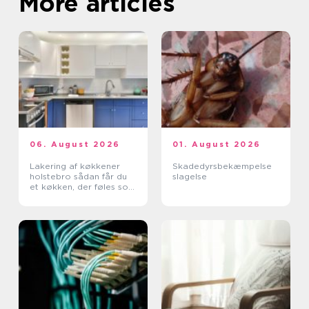
More articles
06. August 2026
01. August 2026
Lakering af køkkener
Skadedyrsbekæmpelse
holstebro sådan får du
slagelse
et køkken, der føles som
nyt