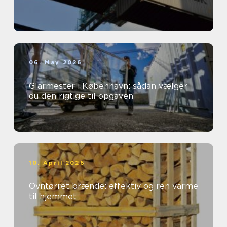
06. May 2026
Glarmester i København: sådan vælger
du den rigtige til opgaven
10. April 2026
Ovntørret brænde: effektiv og ren varme
til hjemmet