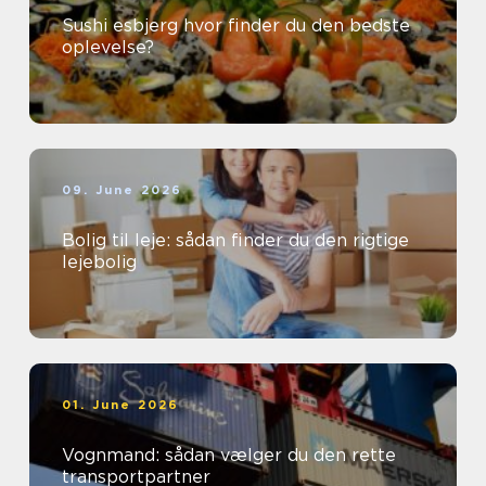
Sushi esbjerg hvor finder du den bedste
oplevelse?
09. June 2026
Bolig til leje: sådan finder du den rigtige
lejebolig
01. June 2026
Vognmand: sådan vælger du den rette
transportpartner