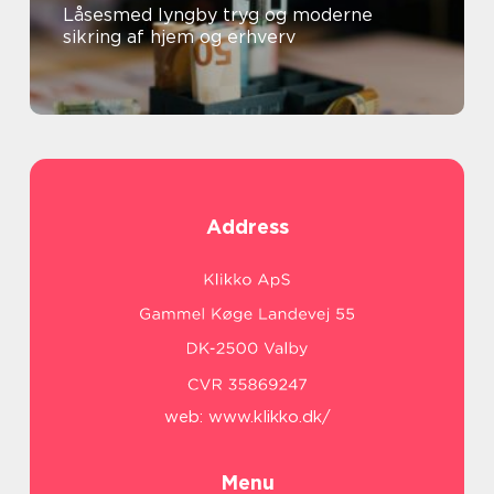
Låsesmed lyngby tryg og moderne
sikring af hjem og erhverv
Address
web:
www.klikko.dk/
Menu