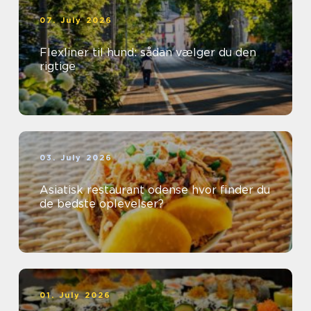
07. July 2026
Flexliner til hund: sådan vælger du den
rigtige
03. July 2026
Asiatisk restaurant odense hvor finder du
de bedste oplevelser?
01. July 2026