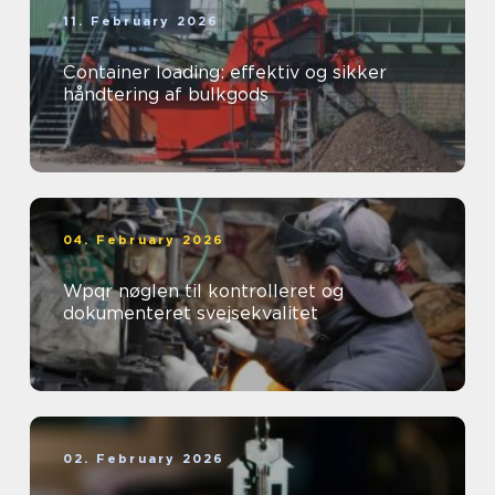
11. February 2026
Container loading: effektiv og sikker
håndtering af bulkgods
04. February 2026
Wpqr nøglen til kontrolleret og
dokumenteret svejsekvalitet
02. February 2026