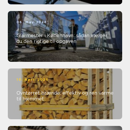
06. May 2026
Glarmester i København: sådan vælger
du den rigtige til opgaven
10. April 2026
Ovntørret brænde: effektiv og ren varme
til hjemmet