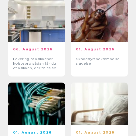
06. August 2026
01. August 2026
Lakering af køkkener
Skadedyrsbekæmpelse
holstebro sådan får du
slagelse
et køkken, der føles som
nyt
01. August 2026
01. August 2026