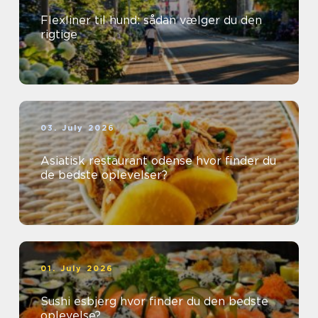
Flexliner til hund: sådan vælger du den
rigtige
03. July 2026
Asiatisk restaurant odense hvor finder du
de bedste oplevelser?
01. July 2026
Sushi esbjerg hvor finder du den bedste
oplevelse?