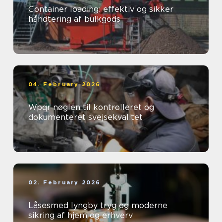
Container loading: effektiv og sikker
håndtering af bulkgods
04. February 2026
Wpqr nøglen til kontrolleret og
dokumenteret svejsekvalitet
02. February 2026
Låsesmed lyngby tryg og moderne
sikring af hjem og erhverv