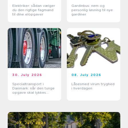
Elektriker: sådan vælger
Gardinbus: nem og
du den rigtige fagmand
personlig løsning til nye
til dine elopgaver
gardiner
30. July 2026
08. July 2026
Specialtransport i
Låsesmed virum tryghed
Danmark: når den tunge
i hverdagen
opgave skal lykkes
første gang
07. July 2026